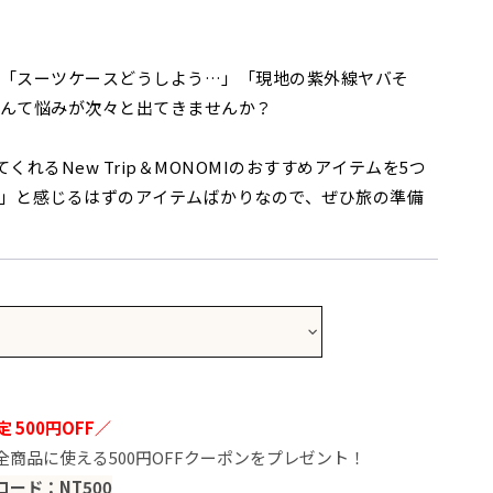
「スーツケースどうしよう…」「現地の紫外線ヤバそ
んて悩みが次々と出てきませんか？
くれるNew Trip＆MONOMIのおすすめアイテムを5つ
」と感じるはずのアイテムばかりなので、ぜひ旅の準備
、失敗したくない！
ース｜多機能すぎる万能モデル
 500円OFF／
ス｜女性に優しい超軽量モデル
、全商品に使える500円OFFクーポンをプレゼント！
ら肌を守りたい！
ード：NT500