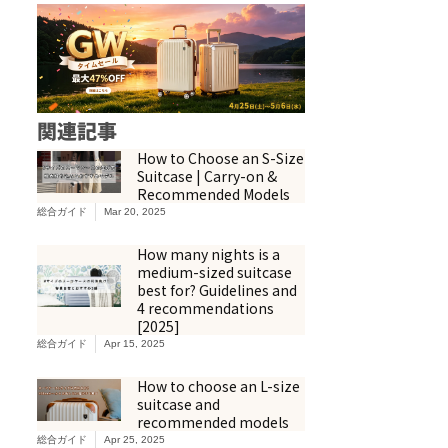
関連記事
How to Choose an S-Size
Suitcase | Carry-on &
Recommended Models
総合ガイド
Mar 20, 2025
How many nights is a
medium-sized suitcase
best for? Guidelines and
4 recommendations
[2025]
総合ガイド
Apr 15, 2025
How to choose an L-size
suitcase and
recommended models
総合ガイド
Apr 25, 2025