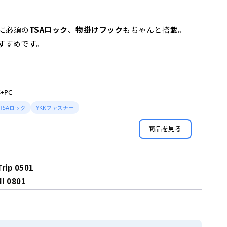
に必須の
TSAロック
、
物掛けフック
もちゃんと搭載。
すすめです。
+PC
TSAロック
YKKファスナー
商品を見る
rip 0501
I 0801