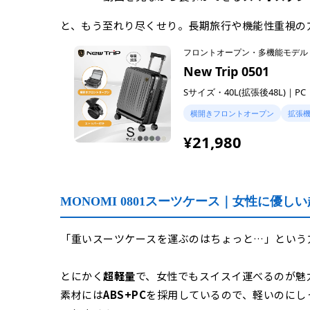
と、もう至れり尽くせり。長期旅行や機能性重視の
フロントオープン・多機能モデル
New Trip 0501
Sサイズ・40L(拡張後48L)｜PC
横開きフロントオープン
拡張
¥21,980
MONOMI 0801スーツケース｜女性に優し
「重いスーツケースを運ぶのはちょっと…」という方に
とにかく
超軽量
で、女性でもスイスイ運べるのが魅
素材には
ABS+PC
を採用しているので、軽いのにし