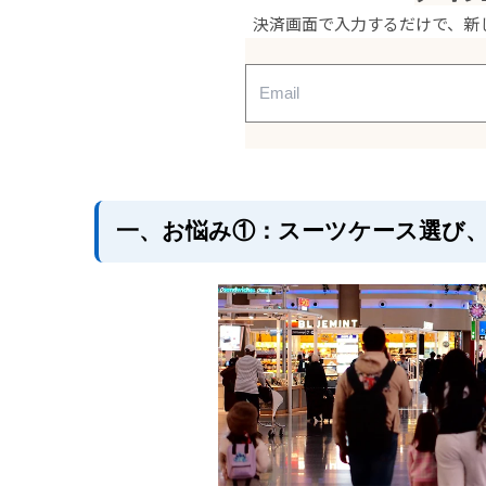
・New Trip 7102日傘｜なんと
決済画面で入力するだけで、新
・MONOMI 7105日傘｜上品
三、お悩み③：移動中の荷物、ス
・New Trip 2201リュックサ
四、New Trip / MONOMIって
五、まとめ：夏の海外旅行を最高
一、お悩み①：スーツケース選び