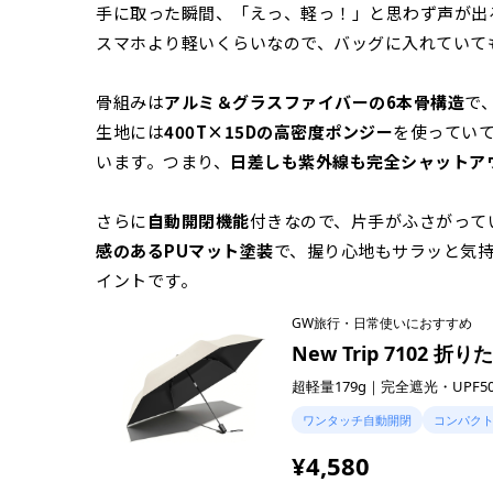
手に取った瞬間、「えっ、軽っ！」と思わず声が出
スマホより軽いくらいなので、バッグに入れていて
骨組みは
アルミ＆グラスファイバーの6本骨構造
で
生地には
400T×15Dの高密度ポンジー
を使っていて
います。つまり、
日差しも紫外線も完全シャットア
さらに
自動開閉機能
付きなので、片手がふさがって
感のあるPUマット塗装
で、握り心地もサラッと気
イントです。
GW旅行・日常使いにおすすめ
New Trip 7102 折
超軽量179g｜完全遮光・UPF50
ワンタッチ自動開閉
コンパク
¥4,580