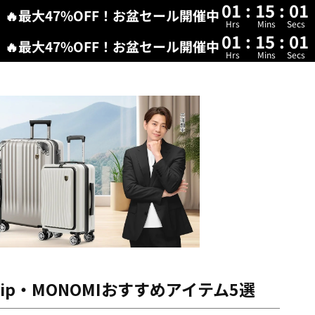
01
:
15
:
00
🔥最大47%OFF！お盆セール開催中
Hrs
Mins
Secs
01
:
15
:
00
🔥最大47%OFF！お盆セール開催中
Hrs
Mins
Secs
rip・MONOMIおすすめアイテム5選