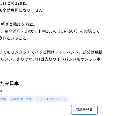
るほどの
179g
。
も全然負担になりません。
、軽さと強度を両立。
、完全遮光・UVカット率100%（UPF50+）を実現して
ウト
ということ。
いてもワンタッチでパッと開けます。ハンドル部分は
親肌
持ちいい。さりげない
ロゴ入りワイドバンド
もオシャレポ
りたたみ日傘
+
ト収納
高密度400T生地
PUマット塗装ハンドル
商品を見る