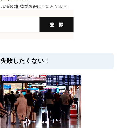
179gの超軽量！
しい旅の相棒がお得に手に入ります。
さと実用性のバランス
マートに管理したい！
登 録
ック｜3WAYで超便利！
どんなブランド？
の思い出に
、失敗したくない！