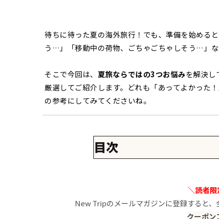
待ちに待った夏の海外旅行！でも、準備を始めると
う…」「移動中の荷物、ごちゃごちゃしそう…」な
そこで今回は、
夏旅ならではの3つお悩み
を解決して
厳選してご紹介します。どれも「あってよかった！
の参考にしてみてくださいね。
目次
一、お悩み①：スーツケース選び
・New Trip 0501スーツケ
＼読者限定
・MONOMI 0801スーツケー
New Tripのメールマガジンに登録すると
二、お悩み②：夏の強い日差しか
クーポンコ