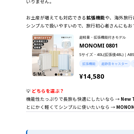
いりません。
お土産が増えても対応できる
拡張機能
や、海外旅行
シンプルで扱いやすいので、旅行初心者さんにもお
超軽量・拡張機能付きモデル
MONOMI 0801
Sサイズ・40L(拡張後48L)｜ABS
拡張機能
超静音キャスター
¥14,580
💡
どちらを選ぶ？
機能性たっぷりで長旅も快適にしたいなら →
New T
とにかく軽くてシンプルに使いたいなら →
MONOM