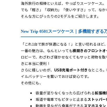
海外旅行の相棒といえば、やっぱりスーツケース。
でも「軽さ」「収納力」「使いやすさ」って、なか
そんな方にぴったりの2モデルをご紹介します。
New Trip 0501スーツケース｜多機能すぎ
「これ1台で旅が快適になる！」と言い切れるほど
一番の魅力は、なんといっても
横開きのフロントオ
ロビーで、わざわざ寝かせなくてもサッと荷物を取
きに本当に便利！
さらに嬉しいのが、
USB充電ポート付き
なところ。
イルバッテリーを繋いでおけば安心です。
その他にも、
容量が足りなくなったら広げられる
拡張機
坂道や電車でもピタッと止まる
ストッパー
動画を見ながら食事ができる
スマホスタン