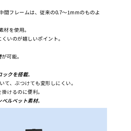
間フレームは、従来の0.7〜1mmのものよ
優れた耐久性と耐水性
を持つ。
、
衝撃で割れにくい
。
素材を使用。
度変化にも強い
。
にくいのが嬉しいポイント。
強度と耐久性
を持つ。
整
が可能。
Aロックを搭載
。
いて、ぶつけても変形しにくい。
を掛けるのに便利。
ンベルベット素材
。