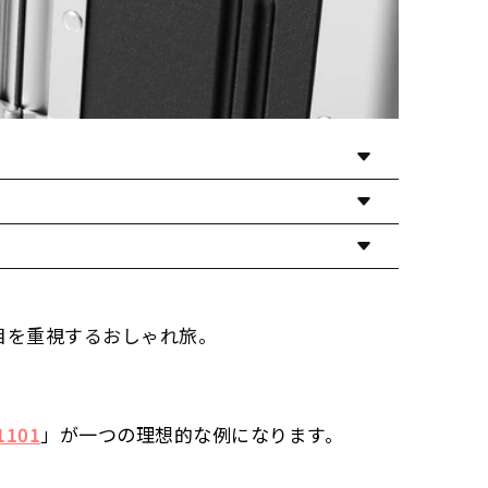
ると
やや脆い
。
無事。カメラやパソコンを守りたい人に◎。
ことも。
 Trip 1101」は水をしっかり弾きます。
つ高い耐衝撃性
を持つ
。
目を重視するおしゃれ旅。
で、気になる人はマット仕上げを。
、
ひび割れしにくい
。
っと自慢できちゃう。
仕上がりで、
デザイン性が高い
。
融通がきかない。
1101
」が一つの理想的な例になります。
両者の長所を組み合わせている
。
ポリカーボネート単体より
安価
。