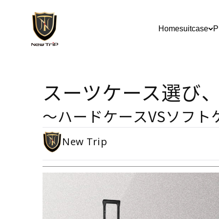
Skip to content
New Trip
Home
suitcase
P
スーツケース選び
～ハードケースVSソフト
New Trip