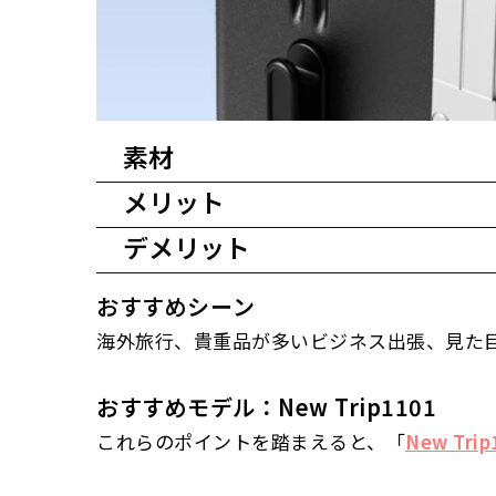
素材
メリット
・
ABS：
軽量
で
コストが低い
。
耐衝撃性はあるが、他の素材に比べ
デメリット
衝撃に強い
：飛行機で乱暴に扱われても中身が
表面が
傷つきやすい
。
重さ
：ソフトより重め。持ち上げるのがつらい
おすすめシーン
防水バッチリ
：突然の雨でも安心。例えば「New
・
ポリカーボネート（PC）：
非常に
軽量か
海外旅行、貴重品が多いビジネス出張、見た
傷が目立つ
：光沢タイプは傷が目立ちやすいの
柔軟性があり
高級感
：ピカピカのデザインで、空港でもちょ
透明感のある
おすすめモデル：New Trip1101
容量固定
：ガチガチに詰めてもう少し…という
これらのポイントを踏まえると、「
New Trip
・
ABS+PC：
ABSとPCを混合した素材で、
ABS単体より
耐久性が高く
、