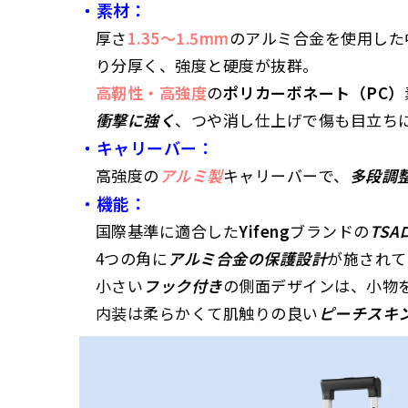
・素材：
厚さ
1.35〜1.5mm
のアルミ合金を使用した中
・
ポリプロピレン（PP）：
非常に軽量
で、
り分厚く、強度と硬度が抜群。
柔軟性があり
高靭性・高強度
の
ポリカーボネート（PC）
化学薬品や
温
衝撃に強く
、つや消し仕上げで傷も目立ち
・キャリーバー：
・
アルミニウム合金：
金属製
で非常に
高い
高強度の
アルミ製
キャリーバーで、
多段調
高級感
のある外観。
・機能：
重く
、
価格も高い
。
国際基準に適合した
Yifeng
ブランドの
TS
4つの角に
アルミ合金の保護設計
が施されて
小さい
フック付き
の側面デザインは、小物
内装は柔らかくて肌触りの良い
ピーチスキ