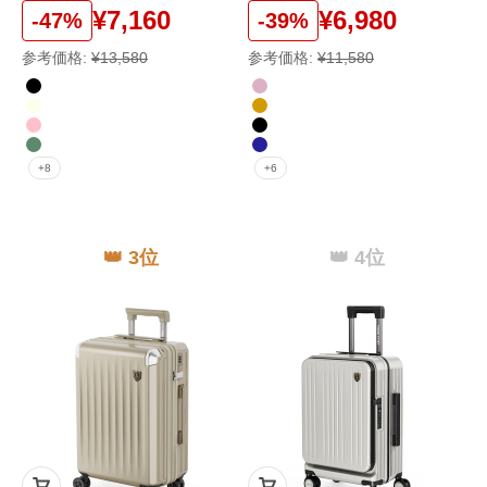
¥7,160
¥6,980
-47%
-39%
参考価格:
¥13,580
参考価格:
¥11,580
color
color
ブラック
ローズゴールド
アイボリー
シャンパンゴールド
ピンク
ブラック
ミッドナイトグリーン
ブルー
+8
+6
👑 3位
👑 4位