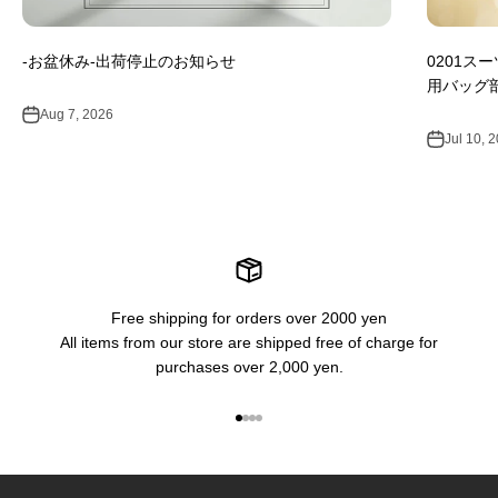
-お盆休み-出荷停止のお知らせ
0201ス
用バッグ
Aug 7, 2026
Jul 10, 
Free shipping for orders over 2000 yen
All items from our store are shipped free of charge for
purchases over 2,000 yen.
Go to item 1
Go to item 2
Go to item 3
Go to item 4