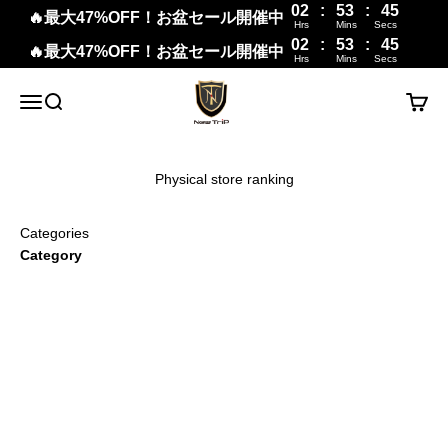
02
:
53
:
44
🔥最大47%OFF！お盆セール開催中
Hrs
Mins
Secs
02
:
53
:
44
🔥最大47%OFF！お盆セール開催中
Hrs
Mins
Secs
Skip to content
New Trip
Menu
Search
Cart
Physical store ranking
Categories
Category
suitcase
backpack
Travel accessories · Travel supplies