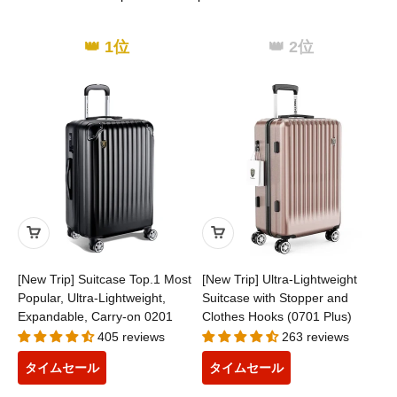
👑 1位
👑 2位
[New Trip] Suitcase Top.1 Most
[New Trip] Ultra-Lightweight
Popular, Ultra-Lightweight,
Suitcase with Stopper and
Expandable, Carry-on 0201
Clothes Hooks (0701 Plus)
405 reviews
263 reviews
タイムセール
タイムセール