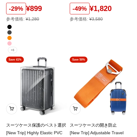
¥899
¥1,820
-29%
-49%
参考価格:
¥1,280
参考価格:
¥3,580
color
ブラック
ガンブラック
オレンジ
ピンク
+6
Save 41%
Save 50%
スーツケース保護のベスト選択
スーツケースの開き防止
[New Trip] Highly Elastic PVC
[New Trip] Adjustable Travel