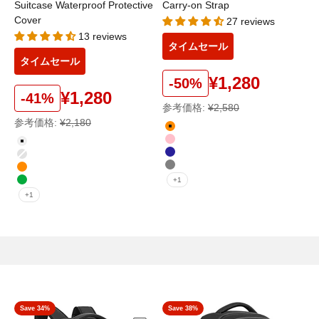
Suitcase Waterproof Protective
Carry-on Strap
Cover
27 reviews
13 reviews
タイムセール
タイムセール
¥1,280
-50%
¥1,280
-41%
参考価格:
¥2,580
参考価格:
¥2,180
color
オレンジ
color
ピンク
透明
ブルー
半透明
グレー
オレンジ
+1
グリーン
+1
Save 34%
Save 38%