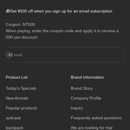
🎁Get ¥500 off when you sign up for an email subscription
Coupon: NT500
When paying, enter the coupon code and apply it to receive a
500 yen discount.
Subscribe
E-mail
Product List
Brand Information
Today's Specials
Brand Story
New Arrivals
Company Profile
Popular products
inquiry
suitcase
Frequently asked questions
backpack
We are looking for trial