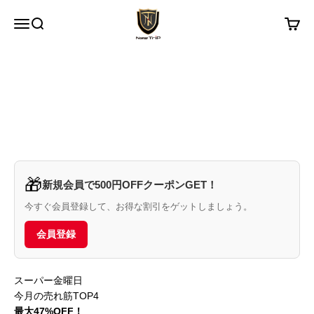
コンテンツへスキップ
New Trip
メニュー
検索
カート
🎁
新規会員で500円OFFクーポンGET！
今すぐ会員登録して、お得な割引をゲットしましょう。
会員登録
スーパー金曜日
今月の売れ筋TOP4
最大47%OFF！