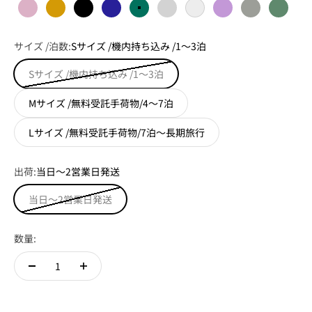
ローズゴールド
シャンパンゴールド
ブラック
ブルー
グリーン
シルバー
ホワイト
パープル
オートミール
ミッド
サイズ /泊数:
Sサイズ /機内持ち込み /1～3泊
Sサイズ /機内持ち込み /1～3泊
Mサイズ /無料受託手荷物/4～7泊
Lサイズ /無料受託手荷物/7泊～長期旅行
出荷:
当日～2営業日発送
当日～2営業日発送
数量: