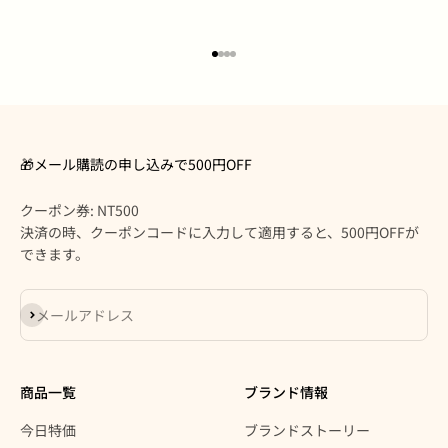
I18n Error: Missing interpolation
I18n Error: Missing interpolatio
I18n Error: Missing interpolati
I18n Error: Missing interpolat
🎁メール購読の申し込みで500円OFF
クーポン券: NT500
決済の時、クーポンコードに入力して適用すると、500円OFFが
できます。
登録
メールアドレス
商品一覧
ブランド情報
今日特価
ブランドストーリー