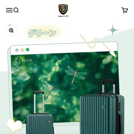
コンテンツへスキップ
New Trip
メニュー
検索
カート
ズームイン