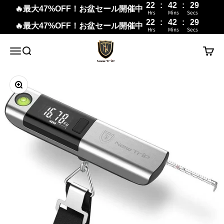
22
:
42
:
28
🔥最大47%OFF！お盆セール開催中
Hrs
Mins
Secs
22
:
42
:
28
🔥最大47%OFF！お盆セール開催中
Hrs
Mins
Secs
コンテンツへスキップ
New Trip
メニュー
検索
カート
ズームイン