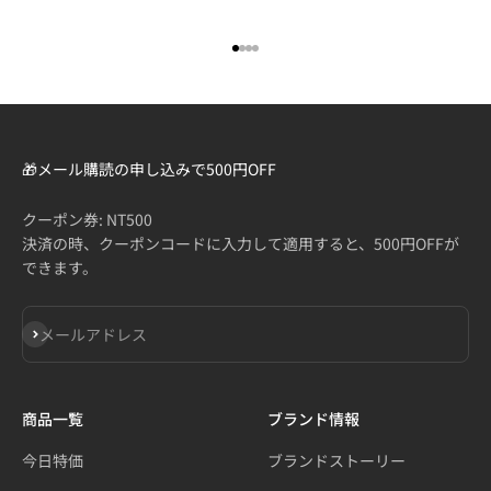
I18n Error: Missing interpolation
I18n Error: Missing interpolatio
I18n Error: Missing interpolati
I18n Error: Missing interpolat
🎁メール購読の申し込みで500円OFF
クーポン券: NT500
決済の時、クーポンコードに入力して適用すると、500円OFFが
できます。
登録
メールアドレス
商品一覧
ブランド情報
今日特価
ブランドストーリー