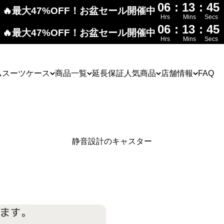
06
:
13
:
44
🔥最大47%OFF！お盆セール開催中
Hrs
Mins
Secs
06
:
13
:
44
🔥最大47%OFF！お盆セール開催中
Hrs
Mins
Secs
ム
スーツケース
商品一覧
延長保証
人気商品
店舗情報
FAQ
静音設計のキャスター