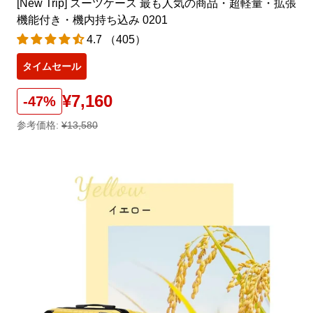
[New Trip] スーツケース 最も人気の商品・超軽量・拡張
機能付き・機内持ち込み 0201
4.7 （405）
タイムセール
¥7,160
-47%
参考価格:
¥13,580