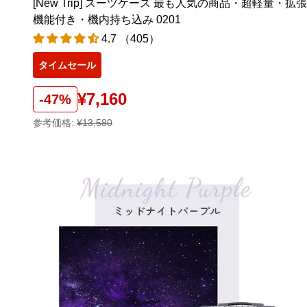
[New Trip] スーツケース 最も人気の商品・超軽量・拡張
機能付き・機内持ち込み 0201
4.7 （405）
タイムセール
¥7,160
-47%
参考価格:
¥13,580