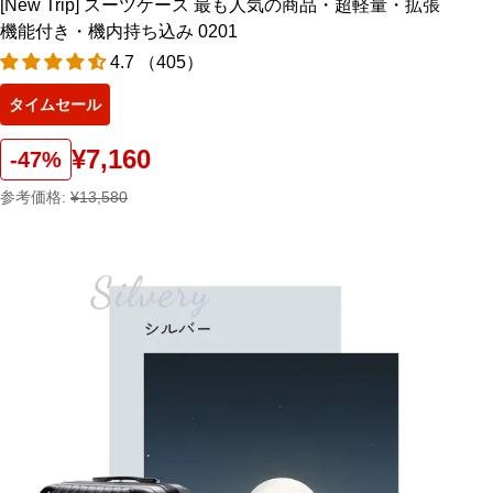
[New Trip] スーツケース 最も人気の商品・超軽量・拡張
機能付き・機内持ち込み 0201
4.7 （405）
タイムセール
¥7,160
-47%
参考価格:
¥13,580