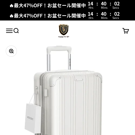
14
:
40
:
00
🔥最大47%OFF！お盆セール開催中
Hrs
Mins
Secs
14
:
40
:
00
🔥最大47%OFF！お盆セール開催中
Hrs
Mins
Secs
コンテンツへスキップ
New Trip
メニュー
検索
カート
ズームイン