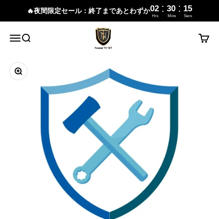
:
:
02
30
15
🔥夜間限定セール：終了まであとわずか
Hrs
Mins
Secs
コンテンツへスキップ
New Trip
メニュー
検索
カート
ズームイン