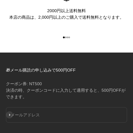
2000円以上送料無料
本店の商品は、2,000円以上のご購入で送料無料となります。
I18n Error: Missing interpolation 
I18n Error: Missing interpolation
I18n Error: Missing interpolatio
I18n Error: Missing interpolati
🎁メール購読の申し込みで500円OFF
クーポン券: NT500
決済の時、クーポンコードに入力して適用すると、500円OFFが
できます。
登録
メールアドレス