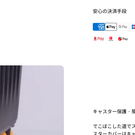
安心の決済手段
キャスター保護 · 
でこぼこした道で
スターカバーはキ