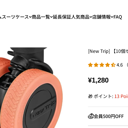
ム
スーツケース
商品一覧
延長保証
人気商品
店舗情報
FAQ
[New Trip] 
4.6 
¥1,280
🎁 ポイント:
13 P
会員500円OFF