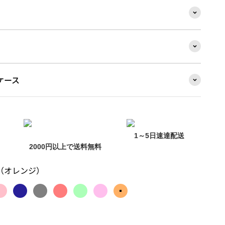
ケース
1～5日速達配送
2000円以上で送料無料
（オレンジ）
ク
ンジ
ピンク
ブルー
グレー
蓄光タイプ（赤オレンジ）
蓄光タイプ（グリーン）
蓄光タイプ（ピンク）
蓄光タイプ（オレンジ）