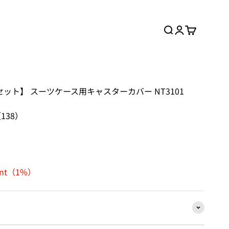
検索
ログイン
カート
【10個セット】 スーツケース用キャスターカバー NT3101
（138）
oint（1%）