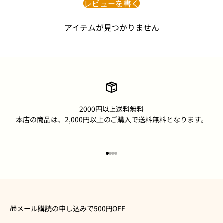
レビューを書く
アイテムが見つかりません
2000円以上送料無料
本店の商品は、2,000円以上のご購入で送料無料となります。
I18n Error: Missing interpolation
I18n Error: Missing interpolatio
I18n Error: Missing interpolati
I18n Error: Missing interpolat
🎁メール購読の申し込みで500円OFF