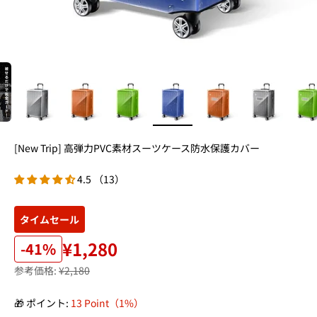
[New Trip] 高弾力PVC素材スーツケース防水保護カバー
4.5 （13）
タイムセール
¥1,280
-41%
参考価格:
¥2,180
🎁 ポイント:
13 Point（1%）