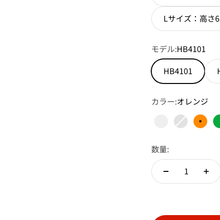
Lサイズ：高さ65
モデル:
HB4101
HB4101
カラー:
オレンジ
透明
半透明
オレ
数量: