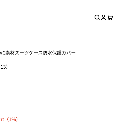
検索
ログイン
カート
高弾力PVC素材スーツケース防水保護カバー
（13）
oint（1%）