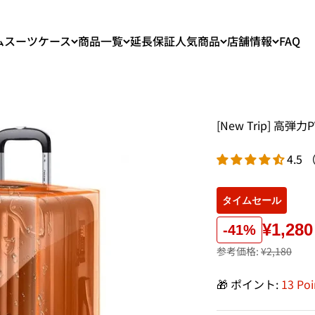
ム
スーツケース
商品一覧
延長保証
人気商品
店舗情報
FAQ
[New Trip] 
4.5 
タイムセール
¥1,280
-41%
参考価格:
¥2,180
🎁 ポイント:
13 P