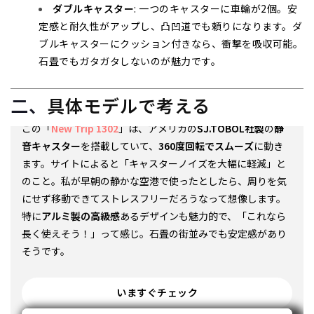
ダブルキャスター
: 一つのキャスターに車輪が2個。安
定感と耐久性がアップし、凸凹道でも頼りになります。ダ
静音キャスターで快適移動：New
ブルキャスターにクッション付きなら、衝撃を吸収可能。
石畳でもガタガタしないのが魅力です。
Trip 1302
二、
具体モデルで考える
この「
New Trip 1302
」は、アメリカの
SJ.TOBOL社製
の
静
音キャスター
を搭載していて、
360度回転でスムーズ
に動き
ます。サイトによると「キャスターノイズを大幅に軽減」と
のこと。私が早朝の静かな空港で使ったとしたら、周りを気
にせず移動できてストレスフリーだろうなって想像します。
特に
アルミ製の高級感
あるデザインも魅力的で、「これなら
長く使えそう！」って感じ。石畳の街並みでも安定感があり
そうです。
いますぐチェック