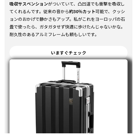
吸収サスペンション
がついていて、凸凹道でも衝撃を吸収し
いますぐチェック
てくれるんです。従来の音から
約30％カット
可能で、クッシ
ョンのおかげで静かさもアップ。私がこれをヨーロッパの石
畳で使ったら、ガタガタせず快適に歩けたんじゃないかな。
耐久性のあるアルミフレームも頼もしいです。
いますぐチェック