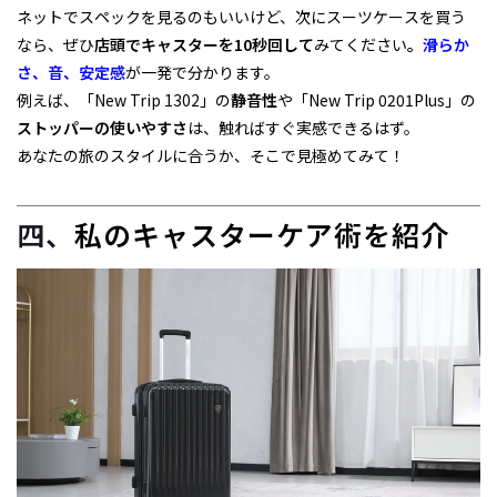
ネットでスペックを見るのもいいけど、次にスーツケースを買う
なら、ぜひ
店頭でキャスターを10秒回して
みてください
。
滑らか
さ、音、安定感
が一発で分かります。
例えば、「
New Trip 1302
」の
静音性
や「New Trip 0201Plus」の
ストッパーの使いやすさ
は、触ればすぐ実感できるはず。
あなたの旅のスタイルに合うか、そこで見極めてみて！
四、
私のキャスターケア術を紹介