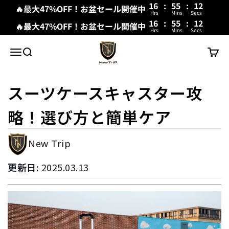
16
:
55
:
10
🔥最大47%OFF！お盆セール開催中
Hrs
Mins
Secs
16
:
55
:
10
🔥最大47%OFF！お盆セール開催中
Hrs
Mins
Secs
내용으로 건너뛰기
New Trip
메뉴
검색
장바구
スーツケースキャスター攻
略！選び方と簡単ケア
New Trip
更新日:
2025.03.13