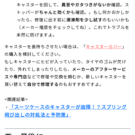
キャスターを回して、
異音やガタつきがないか
確認。ス
トッパーが
ちゃんと効くか
も確認。。もし何かおかしか
ったら、修理に出す前に
潤滑剤を少し試す
のもいいかも
（メーカー推奨をチェックしてね）。これでトラブルを
未然に防げますよ。
キャスターを長持ちさせたい場合は、「
キャスターカバー
」
の購入を検討してください。
もしキャスターにヒビが入っていたり、タイヤのゴムが欠け
たり、外れてしまったりしたら、
メーカーのアフターサービ
ス
や
専門店
などで修理や交換を頼むか、新しいキャスターを
買い替えて
自分で修理する
のもおすすめですよ。
<関連記事>
「スーツケースのキャスターが故障！？スプリング
・
飛び出しの対処法と予防策」