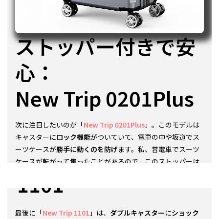
ストッパー付きで安
心：
New Trip 0201Plus
クッション付で衝撃
次に注目したいのが「
New Trip 0201Plus
」。このモデルは
キャスターに
ロック機能
がついていて、電車の中や坂道でス
に強い：New Trip
ーツケースが
勝手に動くのを防げ
ます。私、昔電車でスーツ
ケースが転がって焦ったことがあるので、このストッパーは
本当にありがたい！しかも
拡張機能
で
容量が20％アップ
する
1101
から、お土産が増えても安心。
USBポート
もあるから、移動
中に充電できるのもポイント高いですね。
最後に「
New Trip 1101
」は、
ダブルキャスター
に
ショック