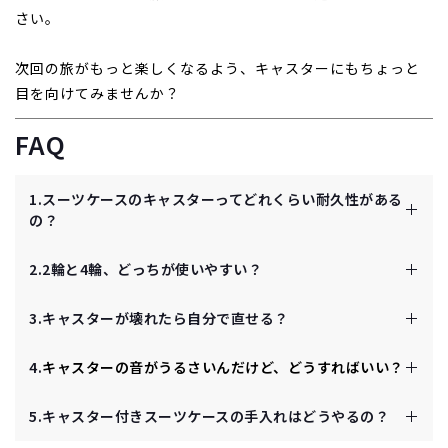
さい。
次回の旅がもっと楽しくなるよう、キャスターにもちょっと
目を向けてみませんか？
FAQ
1.スーツケースのキャスターってどれくらい耐久性がある
の？
キャスターの耐久性は
素材や使い方
によりますが、普通に
2.
2輪と4輪、どっちが使いやすい？
使えば数年は持ちます。
硬いプラスチックやゴム製のものは軽い旅行に適してい
2輪は
重い荷物や悪路に強く
、引っ張るのに慣れてれ
て、数百キロの移動なら問題ないことが多いです。
3.キャスターが壊れたら自分で直せる？
ば安定感があります。ただ、長時間だと腕が疲れる
でも、重い荷物をガンガン運んだり、石畳みたいな凸凹道
かも。
小さなゴミが詰まっただけなら、歯ブラシで掃除し
を頻繁に通ると、早く摩耗しちゃうことも。ダブルキャス
4.
キャスターの音がうるさいんだけど、どうすればいい？
4輪は
360度動く
から、空港みたいな
平らな場所でス
たり、潤滑剤を少し使えば直ることもあります。で
ターや高品質のものだと、耐久性が上がる傾向があります
イスイ
動かせて楽ちん。でも、石畳や坂道だとちょ
も、ヒビが入ったり外れちゃったりしたら、自分で
静音キャスターでも、
砂や汚れが溜まると音が目立
よ。
っと不安定になることもあります。
5.キャスター付きスーツケースの手入れはどうやるの？
直すのは難しいかも。
ってくる
ことがあります。まず
濡れ布
で拭いて、
ゴ
街歩きが多いなら4輪、荷物重視なら2輪がいいかな
メーカーのアフターサービスに連絡して、修理や交
ミを掃除し
てみてください。それでもうるさいな