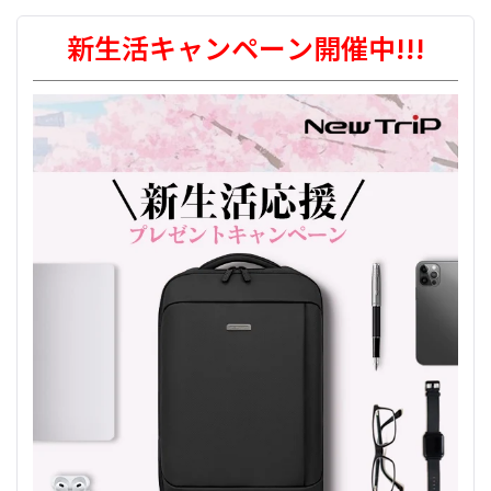
旅行後は
濡れ布
で汚れを拭き取るのが基本。
って感じです。
換パーツを頼むのが確実ですね。無理やり直そうと
ら、キャスター
自体が摩耗
してる可能性も。
細かい砂は歯ブラシで優しく取ってあげるとGood。
すると、他の部分を傷つけちゃうリスクもあるので
新生活キャンペーン開催中!!!
メーカーによっては静音タイプの交換パーツがある
たまに回して異音やガタつきがないかチェックする
注意！
ので、問い合わせてみるのもアリです。
のも大事です。
長持ちさせたいなら、使わない時はカバーに入れて
保管すると、
キャスターにホコリがたまらなくて
済
みますよ。