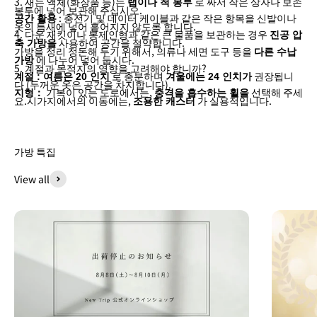
3. 새는 액체(화장품 등)는
로 싸서 작은 상자나 보존
랩이나 척 봉투
봉투에 넣어 보관해 주십시오.
: 충전기 및 데이터 케이블과 같은 작은 항목을 신발이나
공간 활용
옷의 틈새에 넣어 흩어지지 않도록 합니다.
4. 다운 재킷이나 봉제인형과 같은 큰 물품을 보관하는 경우
진공 압
사용하여 공간을 절약합니다.
축 가방을
가방을 정리 정돈해 두기 위해서, 의류나 세면 도구 등을
다른 수납
에 나누어 넣어 둡시다.
가방
5. 계절과 목적지의 영향을 고려해야 합니까?
로 충분하며
권장됩니
계절 : 여름은 20 인치
겨울에는 24 인치가
다 (두꺼운 옷은 공간을 차지합니다).
기복이 있는 도로에서는,
선택해 주세
지형：
충격을 흡수하는 휠을
요.시가지에서의 이동에는,
가 실용적입니다.
조용한 캐스터
가방 특집
View all