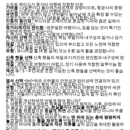
소프트 케이스가 중거리 여행에 적합한 이유
:나일론이나 폴리에스테르제로 경량이므로, 항공사의 중량
가벼움
제한을 신경쓰는 중거리 여행에 편리.
: 외부 포켓이 많고 수하물이 늘어날 때 조금 확장 할 수있는
유연성
모델도있어 쇼핑이나 기념품을 넣는 데 적합합니다.
: 부드러운 소재이므로 혼잡한 기차와 좁은 길에서
이동의 용이성
운반이 편합니다.
: 캐주얼한 여행이나, 짐을 담는 것이 특기인
중거리에서의 편리함
사람에게 향하고 있습니다.
3. 캐스터, 핸들, 열쇠는 어떻게 선택합니까?
캐스터는 가방의 핵심 부품이며 내구성과 밀거나 당기
캐스터 선택
는 감각에 직접 영향을줍니다.
: 조용하고 내마모성이 있으며 부드럽고 모든 노면에 적합한
재질
TPE / TPU 휠을 선호합니다.
: 유니버설 휠 (4 륜 설계) 또는 8 륜 설계 휠을 권장합니다.
유형
신축 핸들의 재질과 디자인은 편안함과 내구성에 영
신축 핸들 선택
향을 미칩니다.
: 경량으로 변형하기 어렵고, 장기 사용에 적합한 알루미늄 합
재질
금제의 신축 핸들이 권장됩니다.
: 3 ~ 4 단계로 조정 가능한 신축 핸들을 선택하는 것이 좋습
섹션 수
니다.
<br/>락은 수하물의 안전성과 편리성에 연결되어 있으
열쇠 선택
며, 해외여행에서는 특히 주의가 필요합니다.
: TSA 잠금이 권장됩니다. 이것은 해외 여행에 적합하며 세관
유형
직원이 상자를 손상시키지 않고 열고 검사 할 수 있습니다.
: 자물쇠가 강하고 내구성이 뛰어나고 쉽게 열 수 없는지 확인
보안
하십시오.
4. 저장을 개선하려면 어떻게 해야 합니까?
1. 여행하기 전에 상세한 목록을 작성하고 목적지, 기후, 여정에 따
라 필요한 것을 결정하고,
.
분실물이나 반입을 피하십시오
2. 의류를 원통형으로
공간을 절약할 뿐만 아니라 주름
둥글게 하면
도 방지합니다(T셔츠, 바지 등).
두꺼운 코트와 반올림 어려운 의류는
맨 위에 있는 층에 평평하게
얇은 의류는
반올림하십시오.
놓고
틈을 채우도록
가방의 바닥에 홈에
넣어 공간을 최대한 활용하
양말과 작은 의류를
십시오.