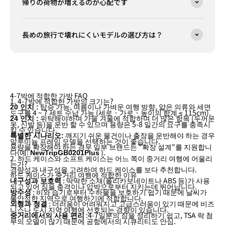
帰りの荷物が増えるのが心配です
長めの旅行で壊れにくいモデルの選び方は？
4-7박에 적합한 가방 FAQ
1. 4-7박에 적합한 가방의 크기는?
탑승 가능, 여름이나 가벼운 여행 방향, 얇은 의류와 세면
20 인치 :
도구를 4 ~ 7 세트 수납 가능 (세로 · 가로 · 높이의 합계 ≤ 115cm).
위탁해야하며 가을 겨울에 적합하며 더 많은 항목 (두꺼운
24 인치 :
옷, 신발 등)을 운반 할 수 있으며 용량은 5-8 일간의 요구를 충족시
킬 수 있습니다.
깨지기 쉬운 물건이나 출장을 운반해야 하는 경우
특별한 시나리오:
알루미늄 프레임 모델을 선택하는 것이 좋습니다.
용량을 확장해야 하는 경우 일부 브랜드는 "확장 설계"를 지원합니
다(예:
).
NewTripGB0201Plus
2. 하드 케이스와 소프트 케이스는 어느 쪽이 중거리 여행에 어울리
는가?
경량성과 내구성을 고려하여 하드 케이스를 보다 추천합니다.
하드 케이스가 중거리 여행에 적합한 이유
: 딱딱한 소재(폴리카보네이트나 ABS 등)가 사용
내구성과 보호력
되고 있어 짐을 충격이나 압박으로부터 지키는데 뛰어납니다.
: 비와 습기로부터 수하물을 보호하기 쉽기 때문에 날씨가
방수성
불안정한 지역으로 여행하기에 적합합니다.
: 더러움이 어려워지고 고급스러움이 있기 때문에 비즈
외형과 청결
니스나 도시 지역 여행에 선호되는 경향이 있습니다.
:4-7일분의 짐을 정리하기 쉽고, TSA 락 첨
중거리에서의 사용 편리
부의 모델이 많기 때문에 공항에서의 시큐리티도 안심.