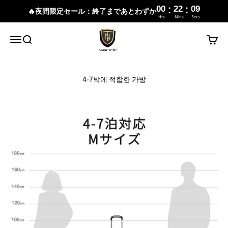
:
:
00
22
08
🔥夜間限定セール：終了まであとわずか
Hrs
Mins
Secs
내용으로 건너뛰기
New Trip
메뉴
검색
장바구
4-7박에 적합한 가방