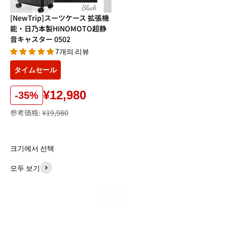
[NewTrip]スーツケース 拡張機
能・日乃本製HINOMOTO超静
音キャスター 0502
7개의 리뷰
タイムセール
¥12,980
-35%
参考価格:
¥19,980
크기에서 선택
모두 보기
컬렉션