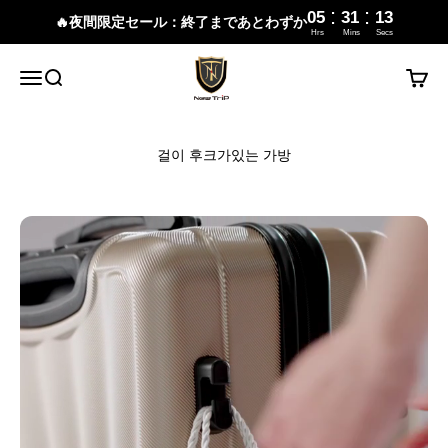
:
:
05
31
12
🔥夜間限定セール：終了まであとわずか
Hrs
Mins
Secs
내용으로 건너뛰기
New Trip
메뉴
검색
장바구
걸이 후크가있는 가방