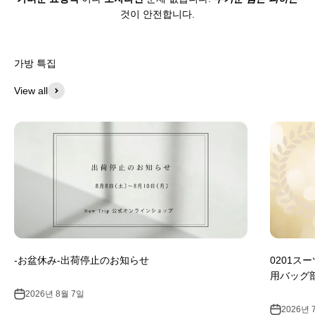
것이 안전합니다.
가방 특집
View all
-お盆休み-出荷停止のお知らせ
0201ス
用バッグ
2026년 8월 7일
2026년 