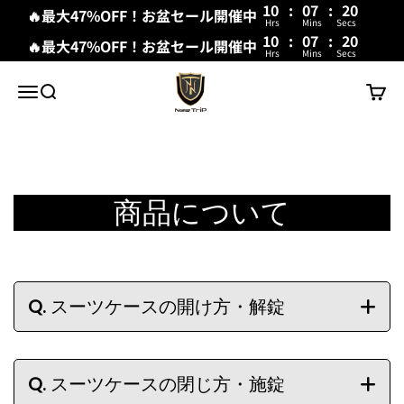
10
:
07
:
20
🔥最大47%OFF！お盆セール開催中
Hrs
Mins
Secs
10
:
07
:
19
🔥最大47%OFF！お盆セール開催中
Hrs
Mins
Secs
내용으로 건너뛰기
New Trip
메뉴
검색
장바구
商品について
Q.
スーツケースの開け方・解錠
Q.
スーツケースの閉じ方・施錠