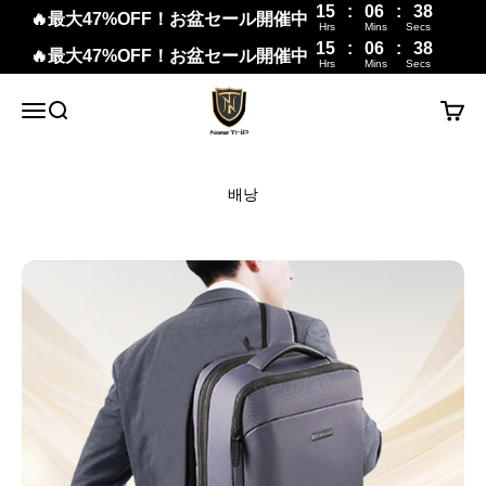
15
:
06
:
38
🔥最大47%OFF！お盆セール開催中
Hrs
Mins
Secs
15
:
06
:
38
🔥最大47%OFF！お盆セール開催中
Hrs
Mins
Secs
내용으로 건너뛰기
New Trip
메뉴
검색
장바구
배낭