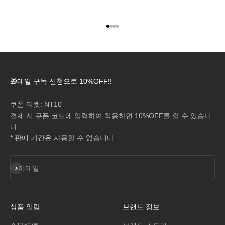
아이템 1(으)로 이동
아이템 2(으)로 이동
아이템 3(으)로 이동
아이템 4(으)로 이동
🎁메일 구독 신청으로 10%OFF!!
쿠폰 티켓: NT10
결제 시 쿠폰 코드에 입력하여 적용하면 10%OFF를 할 수 있습니
다.
* 판매 기간은 사용할 수 없습니다.
구독
이메일
상품 일람
브랜드 정보