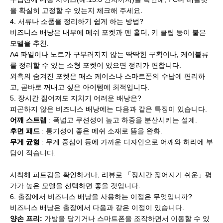
을 확실히 고정할 수 있는지 체크해 주세요.
4. 서류나 소품을 정리하기 쉽게 하는 방법?
비즈니스 배낭은 내부에 메쉬 포켓과 펜 홀더, 키 클립 등이 붙은
모델을 추천.
A4 파일이나 노트가 구부러지지 않는 딱딱한 구획이나, 케이블류
를 정리할 수 있는 소형 포켓이 있으면 정리가 편합니다.
외측의 숨겨진 포켓은 패스 케이스나 스마트폰의 수납에 편리하
고, 곧바로 꺼내고 싶은 아이템에 최적입니다.
5. 장시간 짊어져도 지치기 어려운 배낭은?
피곤하지 않은 비즈니스 배낭에는 다음과 같은 특징이 있습니다.
어깨 스트랩
: 폭넓고 쿠션성이 높고 하중을 분산시키는 설계.
후면 패드
: 통기성이 좋은 메쉬 소재로 뜸을 완화.
무게 균형
: 무게 중심이 등에 가까운 디자인으로 어깨와 허리에 부
담이 적습니다.
시착해 피트감을 확인하거나, 리뷰로 「장시간 짊어지기 쉬운」평
가가 높은 모델을 선택하면 좋을 것입니다.
6. 출장에서 비즈니스 배낭을 사용하는 이점은 무엇입니까?
비즈니스 배낭은 출장에서 다음과 같은 이점이 있습니다.
양손 프리:
가방을 당기거나 스마트폰을 조작하면서 이동할 수 있