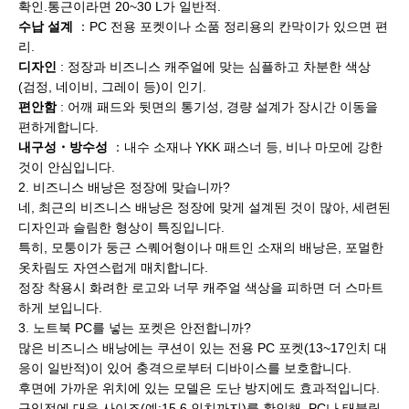
확인.통근이라면 20~30 L가 일반적.
수납 설계
：PC 전용 포켓이나 소품 정리용의 칸막이가 있으면 편
리.
디자인
: 정장과 비즈니스 캐주얼에 맞는 심플하고 차분한 색상
(검정, 네이비, 그레이 등)이 인기.
편안함
: 어깨 패드와 뒷면의 통기성, 경량 설계가 장시간 이동을
편하게합니다.
내구성・방수성
：내수 소재나 YKK 패스너 등, 비나 마모에 강한
것이 안심입니다.
2. 비즈니스 배낭은 정장에 맞습니까?
네, 최근의 비즈니스 배낭은 정장에 맞게 설계된 것이 많아, 세련된
디자인과 슬림한 형상이 특징입니다.
특히, 모퉁이가 둥근 스퀘어형이나 매트인 소재의 배낭은, 포멀한
옷차림도 자연스럽게 매치합니다.
정장 착용시 화려한 로고와 너무 캐주얼 색상을 피하면 더 스마트
하게 보입니다.
3. 노트북 PC를 넣는 포켓은 안전합니까?
많은 비즈니스 배낭에는 쿠션이 있는 전용 PC 포켓(13~17인치 대
응이 일반적)이 있어 충격으로부터 디바이스를 보호합니다.
후면에 가까운 위치에 있는 모델은 도난 방지에도 효과적입니다.
구입전에 대응 사이즈(예:15.6 인치까지)를 확인해, PC나 태블릿