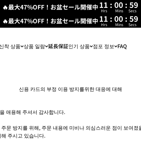
11
:
00
:
58
🔥最大47%OFF！お盆セール開催中
Hrs
Mins
Secs
11
:
00
:
58
🔥最大47%OFF！お盆セール開催中
Hrs
Mins
Secs
신착 상품
상품 일람
延長保証
인기 상품
점포 정보
FAQ
신용 카드의 부정 이용 방지를위한 대응에 대해
ip을 애용해 주셔서 감사합니다.
 주문 방지를 위해, 주문 내용에 미비나 의심스러운 점이 보여졌
취해 주시고 있습니다.