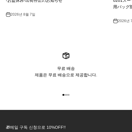
-お盆休み-出荷停止のお知らせ
0201ス
用バッグ
2026년 8월 7일
2026년 
무료 배송
제품은 무료 배송으로 제공합니다.
아이템 1(으)로 이동
아이템 2(으)로 이동
아이템 3(으)로 이동
아이템 4(으)로 이동
🎁메일 구독 신청으로 10%OFF!!