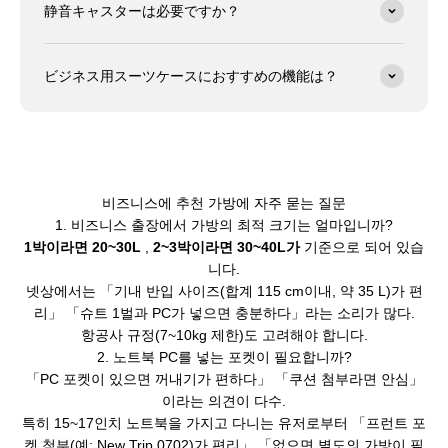
静音キャスターは必要ですか？
ビジネス用スーツケースにおすすめの機能は？
비즈니스에 추천 가방에 자주 묻는 질문
1. 비즈니스 출장에서 가방의 최적 크기는 얼마입니까?
1박이라면 20~30L
,
2~3박이라면 30~40L가
기준으로 되어 있습
니다.
넷상에서는 「기내 반입 사이즈(합계 115 cm이내, 약 35 L)가 편
리」 「슈트 1벌과 PC가 넣으면 충분하다」라는 소리가 많다.
항공사 규정(7~10kg 제한)도 고려해야 합니다.
2. 노트북 PC를 넣는 포켓이 필요합니까?
「PC 포켓이 있으면 꺼내기가 편하다」 「쿠션 첨부라면 안심」
이라는 의견이 다수.
특히 15~17인치 노트북을 가지고 다니는 유저로부터 「프런트 포
켓 첨부(예: New Trip 0702)가 편리」 「없으면 별도의 가방이 필