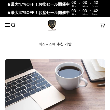
03
:
03
:
41
🔥最大47%OFF！お盆セール開催中
Hrs
Mins
Secs
03
:
03
:
41
🔥最大47%OFF！お盆セール開催中
Hrs
Mins
Secs
내용으로 건너뛰기
New Trip
메뉴
검색
장바구
비즈니스에 추천 가방