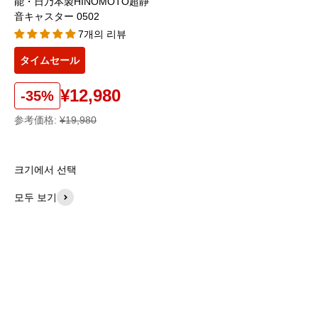
能・日乃本製HINOMOTO超静
音キャスター 0502
7개의 리뷰
タイムセール
¥12,980
-35%
参考価格:
¥19,980
크기에서 선택
모두 보기