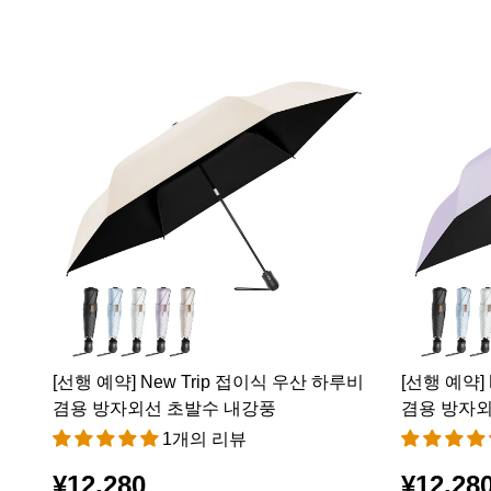
[선행 예약] New Trip 접이식 우산 하루비
[선행 예약]
겸용 방자외선 초발수 내강풍
겸용 방자외
1개의 리뷰
¥12,280
¥12,28