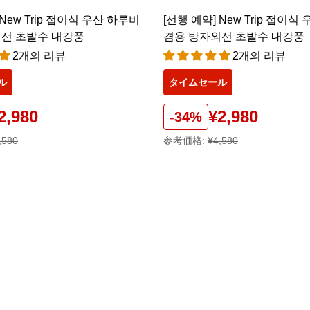
 New Trip 접이식 우산 하루비
[선행 예약] New Trip 접이식
선 초발수 내강풍
겸용 방자외선 초발수 내강풍
2개의 리뷰
2개의 리뷰
ル
タイムセール
2,980
¥2,980
-34%
,580
参考価格:
¥4,580