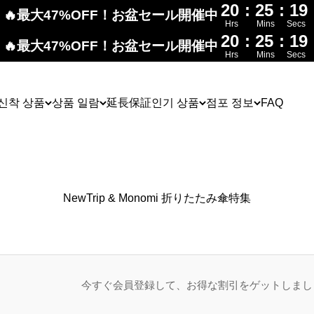
20
:
25
:
18
🔥最大47%OFF！お盆セール開催中
Hrs
Mins
Secs
20
:
25
:
18
🔥最大47%OFF！お盆セール開催中
Hrs
Mins
Secs
신착 상품
상품 일람
延長保証
인기 상품
점포 정보
FAQ
NewTrip & Monomi 折りたたみ傘特集
今すぐ会員登録して、お得な割引をゲットしまし