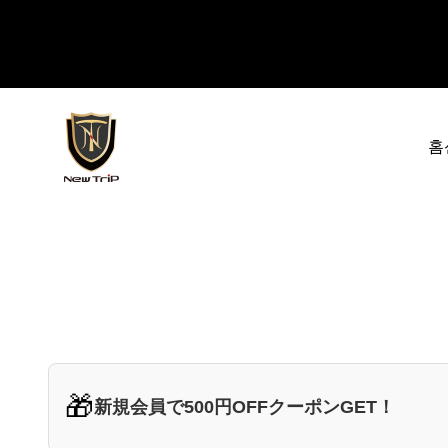
내용으로 건너뛰기
New Trip
홈
🎁
新規会員で500円OFFクーポンGET！