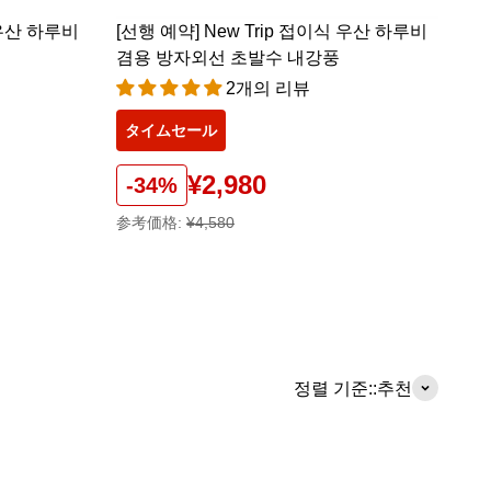
 우산 하루비
[선행 예약] New Trip 접이식 우산 하루비
겸용 방자외선 초발수 내강풍
2개의 리뷰
タイムセール
¥2,980
-34%
参考価格:
¥4,580
정렬 기준::
추천