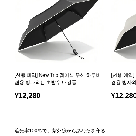
[선행 예약] New Trip 접이식 우산 하루비
[선행 예약]
겸용 방자외선 초발수 내강풍
겸용 방자외
¥12,280
¥12,28
遮光率100％で、紫外線からあなたを守る!