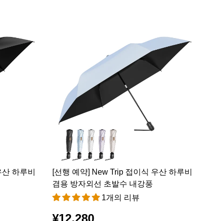
 우산 하루비
[선행 예약] New Trip 접이식 우산 하루비
겸용 방자외선 초발수 내강풍
1개의 리뷰
¥12,280