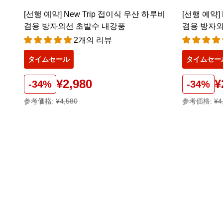
[선행 예약] New Trip 접이식 우산 하루비
[선행 예약]
겸용 방자외선 초발수 내강풍
겸용 방자외
2개의 리뷰
タイムセール
タイムセー
¥2,980
¥
-34%
-34%
参考価格:
¥4,580
参考価格:
¥4