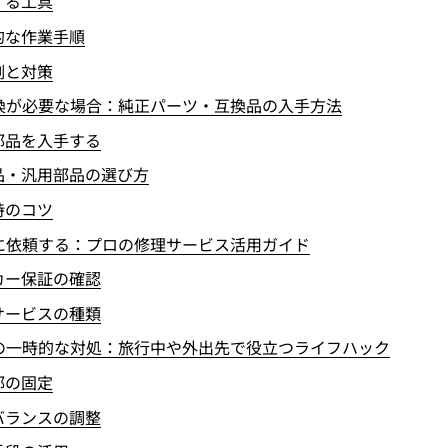
する工具
的な作業手順
例と対策
換が必要な場合：純正パーツ・互換品の入手方法
部品を入手する
品・汎用部品の選び方
時のコツ
に依頼する：プロの修理サービス活用ガイド
カー保証の確認
サービスの種類
の一時的な対処：旅行中や外出先で役立つライフハック
部の固定
バランスの調整