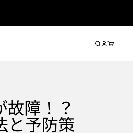
検索
ログイン
カート
が故障！？
法と予防策