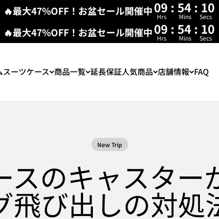
09
:
54
:
08
🔥最大47%OFF！お盆セール開催中
Hrs
Mins
Secs
09
:
54
:
09
🔥最大47%OFF！お盆セール開催中
Hrs
Mins
Secs
ム
スーツケース
商品一覧
延長保証
人気商品
店舗情報
FAQ
New Trip
ースのキャスター
グ飛び出しの対処