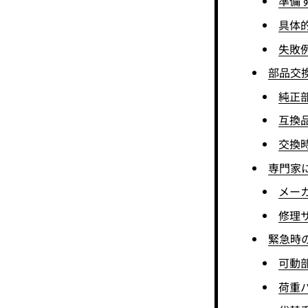
準備
具体
失敗
部品交
純正
互換
交換
専門家
メー
修理
緊急時
可動
荷重