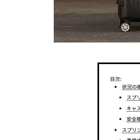
目次:
状況の
スプ
キャ
安全
スプリ