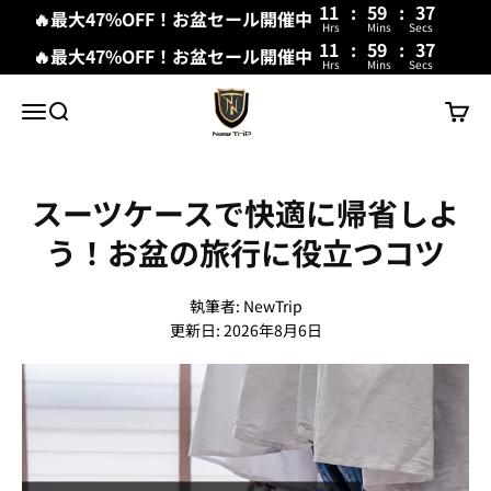
11
:
59
:
36
🔥最大47%OFF！お盆セール開催中
Hrs
Mins
Secs
11
:
59
:
36
🔥最大47%OFF！お盆セール開催中
Hrs
Mins
Secs
コンテンツへスキップ
New Trip
メニュー
検索
カート
スーツケースで快適に帰省しよ
う！お盆の旅行に役立つコツ
執筆者:
NewTrip
更新日:
2026年8月6日