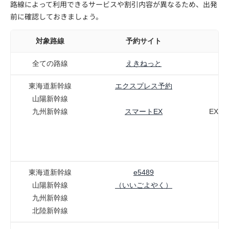
路線によって利用できるサービスや割引内容が異なるため、出発
前に確認しておきましょう。
対象路線
予約サイト
全ての路線
えきねっと
東海道新幹線
エクスプレス予約
ス
山陽新幹線
九州新幹線
スマートEX
EX予
（
東海道新幹線
e5489
e
山陽新幹線
（いいごよやく）
九州新幹線
北陸新幹線