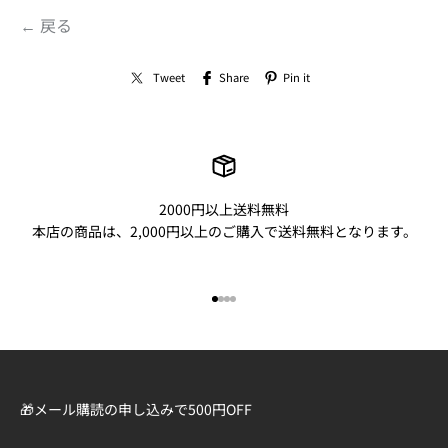
← 戻る
Tweet
Share
Pin it
2000円以上送料無料
本店の商品は、2,000円以上のご購入で送料無料となります。
I18n Error: Missing interpolation
I18n Error: Missing interpolatio
I18n Error: Missing interpolati
I18n Error: Missing interpolat
🎁メール購読の申し込みで500円OFF