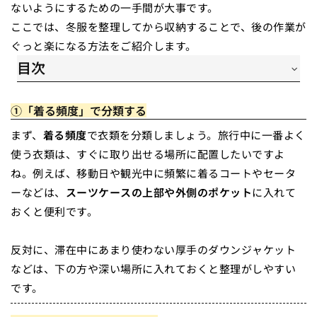
ないようにするための一手間が大事です。
ここでは、冬服を整理してから収納することで、後の作業が
ぐっと楽になる方法をご紹介します。
目次
一、「着る頻度」で分類する
二、「衣類の種類」で分類する
①「着る頻度」で分類する
三、「傷みやすさ」で分類する
まず、
着る頻度
で衣類を分類しましょう。旅行中に一番よく
使う衣類は、すぐに取り出せる場所に配置したいですよ
ね。例えば、移動日や観光中に頻繁に着るコートやセータ
ーなどは、
スーツケースの上部や外側のポケット
に入れて
おくと便利です。
反対に、滞在中にあまり使わない厚手のダウンジャケット
などは、下の方や深い場所に入れておくと整理がしやすい
です。