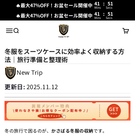
41
:
50
🔥最大47%OFF！お盆セール開催中
Mins
Secs
41
:
50
🔥最大47%OFF！お盆セール開催中
Mins
Secs
내용으로 건너뛰기
New Trip
메뉴
검색
장바구
冬服をスーツケースに効率よく収納する方
法｜旅行準備と整理術
New Trip
更新日:
2025.11.12
冬の旅行で困るのが、
かさばる冬服の収納
です。