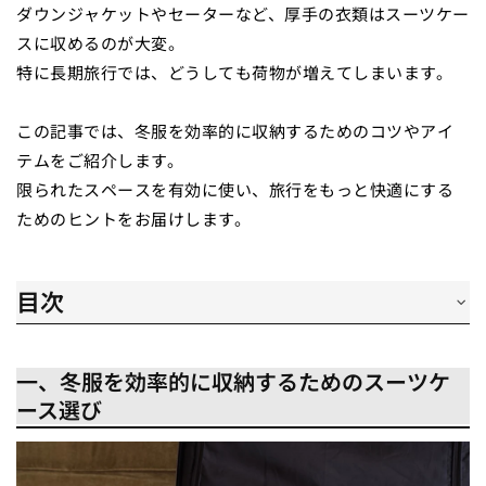
ダウンジャケットやセーターなど、厚手の衣類はスーツケー
スに収めるのが大変。
特に長期旅行では、どうしても荷物が増えてしまいます。
この記事では、冬服を効率的に収納するためのコツやアイ
テムをご紹介します。
限られたスペースを有効に使い、旅行をもっと快適にする
ためのヒントをお届けします。
目次
一、冬服を効率的に収納するためのスーツケース選び
二、収納効率UP！冬服の事前分類法
一、冬服を効率的に収納するためのスーツケ
三、シワなく省スペース！冬服の最適折りたたみ術
ース選び
四、圧縮袋×配置術！スーツケース内部の最大化活用
まとめ
FAQ(よくある質問)