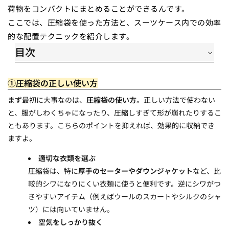
荷物をコンパクトにまとめることができるんです。
ここでは、圧縮袋を使った方法と、スーツケース内での効率
的な配置テクニックを紹介します。
目次
一、圧縮袋の正しい使い方
二、スーツケース内の配置コツ
①圧縮袋の正しい使い方
三、圧縮袋を使わない場合の収納法
まず最初に大事なのは、
圧縮袋の使い方
。正しい方法で使わない
と、服がしわくちゃになったり、圧縮しすぎて形が崩れたりするこ
ともあります。こちらのポイントを抑えれば、効果的に収納でき
ますよ。
適切な衣類を選ぶ
圧縮袋は、特に
厚手のセーターやダウンジャケット
など、比
較的シワになりにくい衣類に使うと便利です。逆にシワがつ
きやすいアイテム（例えばウールのスカートやシルクのシャ
ツ）には向いていません。
空気をしっかり抜く