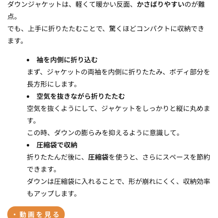
ダウンジャケットは、軽くて暖かい反面、
かさばりやすい
のが難
四、小物（スカーフ・手袋・帽子）の収納
点。
でも、上手に折りたたむことで、驚くほどコンパクトに収納でき
ます。
袖を内側に折り込む
まず、ジャケットの両袖を内側に折りたたみ、ボディ部分を
長方形にします。
空気を抜きながら折りたたむ
空気を抜くようにして、ジャケットをしっかりと縦に丸めま
す。
この時、ダウンの膨らみを抑えるように意識して。
圧縮袋で収納
折りたたんだ後に、
圧縮袋
を使うと、さらにスペースを節約
できます。
ダウンは圧縮袋に入れることで、形が崩れにくく、収納効率
もアップします。
・動画を見る