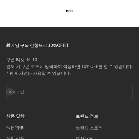
아이템 1(으)로 이동
아이템 2(으)로 이동
아이템 3(으)로 이동
아이템 4(으)로 이동
🎁메일 구독 신청으로 10%OFF!!
쿠폰 티켓: NT10
결제 시 쿠폰 코드에 입력하여 적용하면 10%OFF를 할 수 있습니다.
* 판매 기간은 사용할 수 없습니다.
구독
이메일
상품 일람
브랜드 정보
今日特価
브랜드 스토리
신착 상품
회사개요