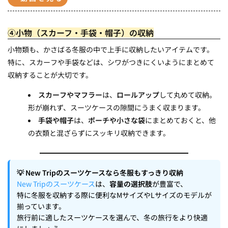
④小物（スカーフ・手袋・帽子）の収納
小物類も、かさばる冬服の中で上手に収納したいアイテムです。
特に、スカーフや手袋などは、シワがつきにくいようにまとめて
収納することが大切です。
スカーフやマフラー
は、
ロールアップ
して丸めて収納。
形が崩れず、スーツケースの隙間にうまく収まります。
手袋や帽子
は、
ポーチや小さな袋
にまとめておくと、他
の衣類と混ざらずにスッキリ収納できます。
💡 New Tripのスーツケースなら冬服もすっきり収納
New Tripのスーツケース
は、
容量の選択肢
が豊富で、
特に冬服を収納する際に便利なMサイズやLサイズのモデルが
揃っています。
旅行前に適したスーツケースを選んで、冬の旅行をより快適