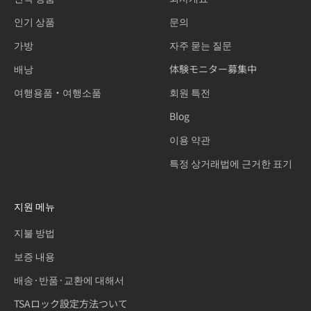
인기 상품
문의
가방
자주 묻는 질문
배낭
体験モニター募集中
여행용품・여행소품
회원 특전
Blog
이용 약관
특정 상거래법에 근거한 표기
지원 메뉴
지불 방법
보증 내용
배송·반품·교환에 대해서
TSAロック設定方法ついて