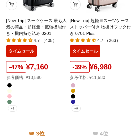
[New Trip] スーツケース 最も人
[New Trip] 超軽量スーツケース
気の商品・超軽量・拡張機能付
ストッパー付き 物掛けフック付
き・機内持ち込み 0201
き 0701 Plus
4.7 （405）
4.7 （263）
タイムセール
タイムセール
¥7,160
¥6,980
-47%
-39%
参考価格:
¥13,580
参考価格:
¥11,580
カラー
カラー
ブラック
ローズゴールド
アイボリー
シャンパンゴールド
ピンク
ブラック
ミッドナイトグリーン
ブルー
+8
+6
👑 3位
👑 4位