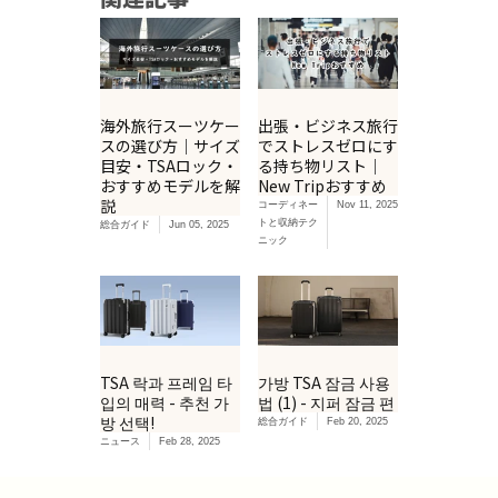
海外旅行スーツケー
出張・ビジネス旅行
スの選び方｜サイズ
でストレスゼロにす
目安・TSAロック・
る持ち物リスト｜
おすすめモデルを解
New Tripおすすめ
説
コーディネー
Nov 11, 2025
トと収納テク
総合ガイド
Jun 05, 2025
ニック
TSA 락과 프레임 타
가방 TSA 잠금 사용
입의 매력 - 추천 가
법 (1) - 지퍼 잠금 편
방 선택!
総合ガイド
Feb 20, 2025
ニュース
Feb 28, 2025