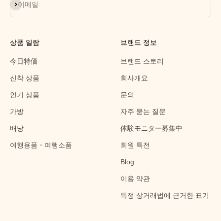
구독
이메일
상품 일람
브랜드 정보
今日特価
브랜드 스토리
신착 상품
회사개요
인기 상품
문의
가방
자주 묻는 질문
배낭
体験モニター募集中
여행용품・여행소품
회원 특전
Blog
이용 약관
특정 상거래법에 근거한 표기