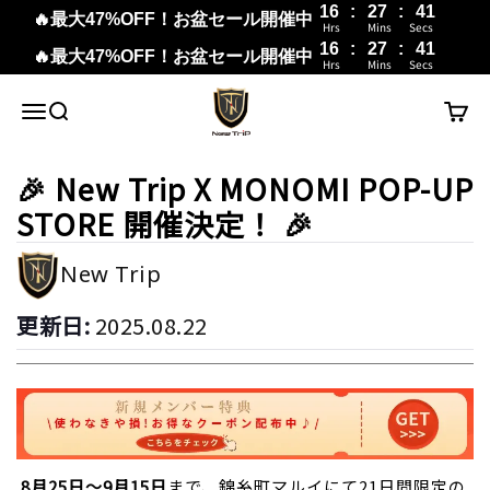
16
:
27
:
40
🔥最大47%OFF！お盆セール開催中
Hrs
Mins
Secs
16
:
27
:
40
🔥最大47%OFF！お盆セール開催中
Hrs
Mins
Secs
내용으로 건너뛰기
New Trip
메뉴
검색
장바구
🎉 New Trip X MONOMI POP-UP
STORE 開催決定！ 🎉
New Trip
更新日:
2025.08.22
8月25日～9月15日
まで、錦糸町マルイにて21日間限定の