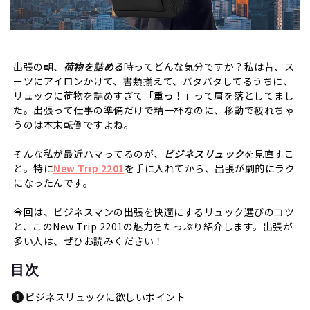
出張の朝、
荷物を詰める
時ってどんな気分ですか？私は昔、ス
ーツにアイロンかけて、書類揃えて、バタバタしてるうちに、
リュックに荷物を詰めすぎて「
重っ！
」って肩を落としてまし
た。出張って仕事の準備だけで精一杯なのに、移動で疲れちゃ
うのは本末転倒ですよね。
そんな私が最近ハマってるのが、
ビジネスリュック
を見直すこ
と。特に
New Trip 2201
を手に入れてから、出張が劇的にラク
になったんです。
今回は、ビジネスマンの出張を快適にするリュック選びのコツ
と、この
New Trip 2201
の魅力をたっぷり紹介します。出張が
多い人は、ぜひお読みください！
目次
ビジネスリュックに欲しいポイント