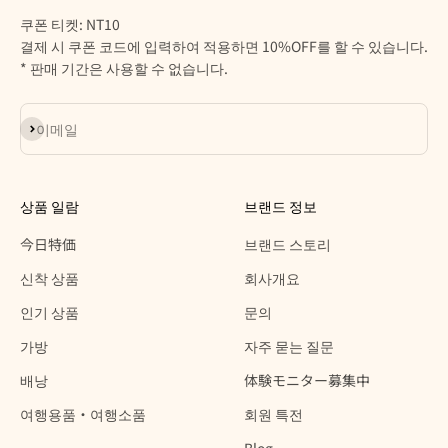
쿠폰 티켓: NT10
결제 시 쿠폰 코드에 입력하여 적용하면 10%OFF를 할 수 있습니다.
* 판매 기간은 사용할 수 없습니다.
구독
이메일
상품 일람
브랜드 정보
今日特価
브랜드 스토리
신착 상품
회사개요
인기 상품
문의
가방
자주 묻는 질문
배낭
体験モニター募集中
여행용품・여행소품
회원 특전