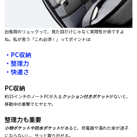
出張用のリュックって、見た目だけじゃなく実用性が命ですよ
ね。私が思う「これ必須！」ってポイントは:
・PC収納
・整理力
・快適さ
PC収納
約15インチのノートPCが入る
クッション付きポケット
がないと、
移動中の衝撃でヒヤヒヤ。
整理力も重要
小物ポケットや防水ポケット
があると、充電器や濡れた傘が迷子
にならないし、サッと取り出せる。