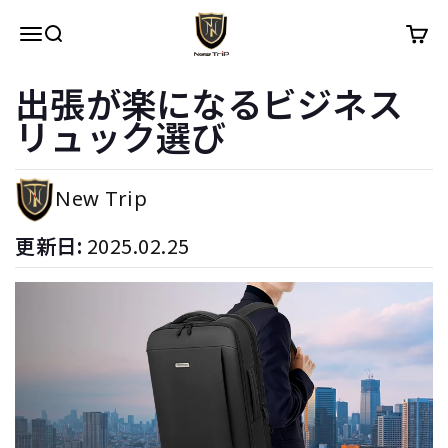
내용으로 건너뛰기
New Trip
메뉴
검색
장바구
出張が楽になるビジネス
リュック選び
New Trip
更新日:
2025.02.25