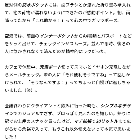
反対側の
防水ポケット
には、歯ブラシとか濡れた折り畳み傘入れ
て、他の荷物が濡れないようにできたのが感動ポイント。朝、雨
降ってたから「これ助かる！」って心の中でガッツポーズ。
空港では、前面の
インナーポケット
からA4書類とパスポートなど
をサッと出せて、チェックインがスムーズ。並んでる時、後ろの
人に急かされなくて済んだのが精神的にラクだった。
カフェで休憩中、
充電ポート
使ってスマホとイヤホン充電しなが
らメールチェック。隣の人に「それ便利そうですね」って話しか
けられて、「そうなんですよ！」ってちょっと自慢げに返しちゃ
いました（笑）。
会議終わりにクライアントと飲みに行った時も、
シンプルなデザ
イン
でカジュアルすぎず、プロっぽく見えたのも嬉しい。帰りに
駅でお土産のスナック買ったけど、
マチ拡張
で
30リットル
まで広
がるから余裕で入って、もうこれ以外使えないって本気で思いま
した！