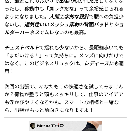
私、最近これのおかげで出張の朝が慌ただしくなくな
ったし、移動中も「肩ラクだな」って余裕感じられる
ようになりました。
人間工学的な設計
で腰への負担少
ないし、
通気性いいメッシュ素材
の
背面パッド
と
ショ
ルダーハーネス
でムレないのも最高。
チェストベルト
で揺れも少ないから、長距離歩いても
「まだいける！」って気持ちに。メンズに向けだけで
はなく、このビジネスリュックは、
レディースにも
適
用！
次回の出張で、あなたもこの快適さを試してみません
か？荷物が整うと頭もスッキリして、仕事のアイデア
も浮かびやすくなるかも。スマートな相棒と一緒な
ら、出張がもっと前向きになりますよ！