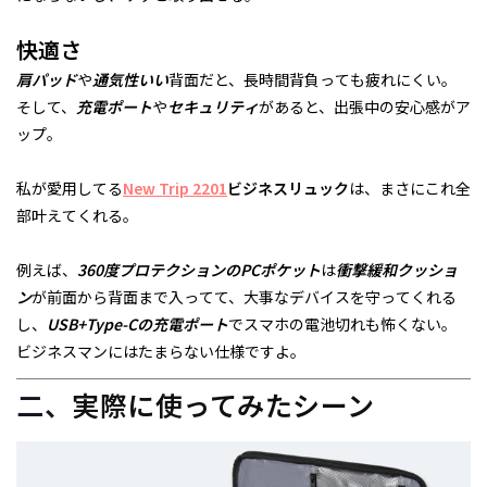
快適さ
肩パッド
や
通気性いい
背面だと、長時間背負っても疲れにくい。
そして、
充電ポート
や
セキュリティ
があると、出張中の安心感がア
ップ。
私が愛用してる
New Trip 2201
ビジネスリュック
は、まさにこれ全
部叶えてくれる。
例えば、
360度プロテクションのPCポケット
は
衝撃緩和クッショ
ン
が前面から背面まで入ってて、大事なデバイスを守ってくれる
し、
USB+Type-Cの充電ポート
でスマホの電池切れも怖くない。
ビジネスマンにはたまらない仕様ですよ。
二、
実際に使ってみたシーン