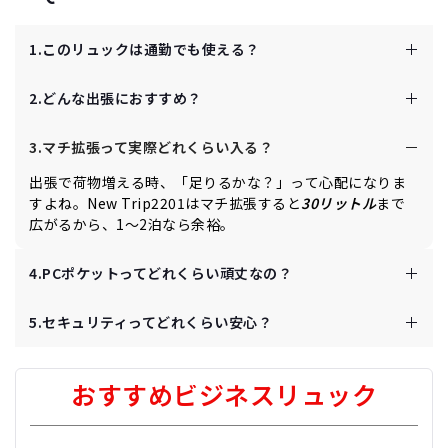
1.このリュックは通勤でも使える？
出張だけじゃなく普段使いも気になるよね。New Trip2201
2.どんな出張におすすめ？
は
通勤でもバッチリ
。PCポケットでノートPC安全に持ち歩
けるし、シンプルなデザインでスーツにもカジュアルにも
ビジネスリュックは
1～2泊
の短い出張
New Trip2201
合う。通勤だけではなく、大学の通学にも適用。
3.マチ拡張って実際どれくらい入る？
に最適。PCや書類、服までこれ一つで済むし、マチ
拡張で柔軟に対応できる。
出張で荷物増える時、「足りるかな？」って心配になりま
すよね。
New Trip2201
はマチ拡張すると
30リットル
まで
広がるから、1～2泊なら余裕。
4.PCポケットってどれくらい頑丈なの？
の
360度プロテクションPCポケット
New Trip2201
5.セキュリティってどれくらい安心？
は、前面から背面まで衝撃緩和クッションが入って
て、15インチくらいのPCならしっかり守ってくれま
New Trip2201は隠し盗難防止ポケットがあるから、貴重品
す。
しまっておけて安心。私はパスポートとか小銭入れ入れて
おすすめビジネスリュック
ますが、今のところトラブルゼロ。デザインシンプルだか
ら目立たないのもセキュリティ面で嬉しいポイントです。