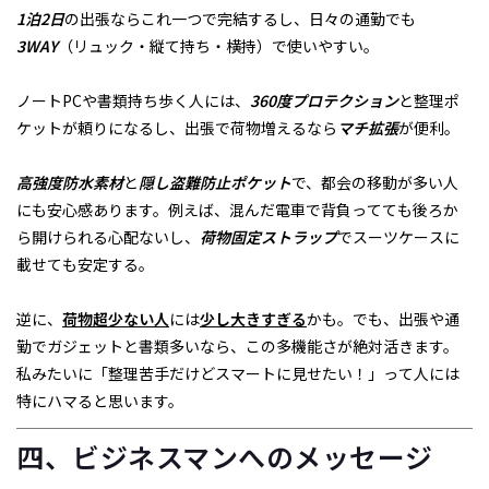
1泊2日
の出張ならこれ一つで完結するし、日々の通勤でも
3WAY
（リュック・縦て持ち・横持）で使いやすい。
ノートPCや書類持ち歩く人には、
360度プロテクション
と整理ポ
ケットが頼りになるし、出張で荷物増えるなら
マチ拡張
が便利。
高強度防水素材
と
隠し盗難防止ポケット
で、都会の移動が多い人
にも安心感あります。例えば、混んだ電車で背負ってても後ろか
ら開けられる心配ないし、
荷物固定ストラップ
でスーツケースに
載せても安定する。
逆に、
荷物超少ない人
には
少し大きすぎる
かも。でも、出張や通
勤でガジェットと書類多いなら、この多機能さが絶対活きます。
私みたいに「整理苦手だけどスマートに見せたい！」って人には
特にハマると思います。
四、ビジネスマンへのメッセージ