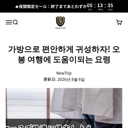
:
:
05
13
34
🔥夜間限定セール：終了まであとわずか
Hrs
Mins
Secs
내용으로 건너뛰기
New Trip
메뉴
검색
장바구
가방으로 편안하게 귀성하자! 오
봉 여행에 도움이되는 요령
NewTrip
更新日:
2026년 8월 6일