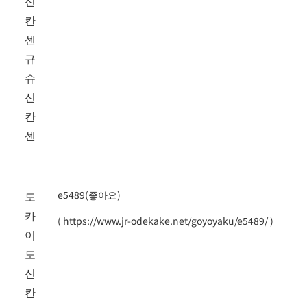
신
칸
센
규
슈
신
칸
센
도
e5489(좋아요)
카
(
https://www.jr-odekake.net/goyoyaku/e5489/
)
이
도
신
칸