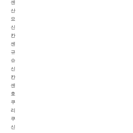
센
산
요
신
칸
센
규
슈
신
칸
센
호
쿠
리
쿠
신