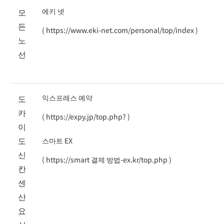
모
에키 넷
든
(
https://www.eki-net.com/personal/top/index
)
노
선
도
익스프레스 예약
카
(
https://expy.jp/top.php?
)
이
도
스마트 EX
신
(
https://smart 결제 방법-ex.kr/top.php
)
칸
센
산
요