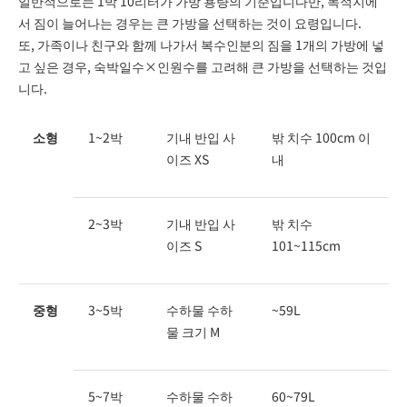
일반적으로는 1박 10리터가 가방 용량의 기준입니다만, 목적지에
서 짐이 늘어나는 경우는 큰 가방을 선택하는 것이 요령입니다.
또, 가족이나 친구와 함께 나가서 복수인분의 짐을 1개의 가방에 넣
고 싶은 경우, 숙박일수×인원수를 고려해 큰 가방을 선택하는 것입
니다.
소형
1~2박
기내 반입 사
밖 치수 100cm 이
이즈 XS
내
2~3박
기내 반입 사
밖 치수
이즈 S
101~115cm
중형
3~5박
수하물 수하
~59L
물 크기 M
5~7박
수하물 수하
60~79L