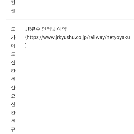
칸
센
도
JR큐슈 인터넷 예약
카
(
https://www.jrkyushu.co.jp/railway/netyoyaku
이
)
도
신
칸
센
산
요
신
칸
센
규