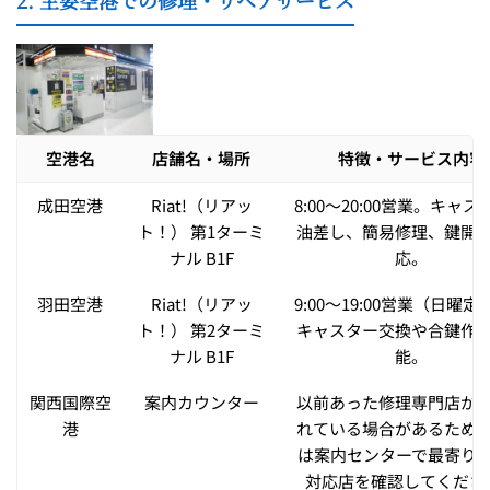
空港名
店舗名・場所
特徴・サービス内容
成田空港
Riat!（リアッ
8:00〜20:00営業。キャ
ト！） 第1ターミ
油差し、簡易修理、鍵開
ナル B1F
応。
羽田空港
Riat!（リアッ
9:00〜19:00営業（日曜
ト！） 第2ターミ
キャスター交換や合鍵作
ナル B1F
能。
関西国際空
案内カウンター
以前あった修理専門店が
港
れている場合があるため
は案内センターで最寄り
対応店を確認してくださ