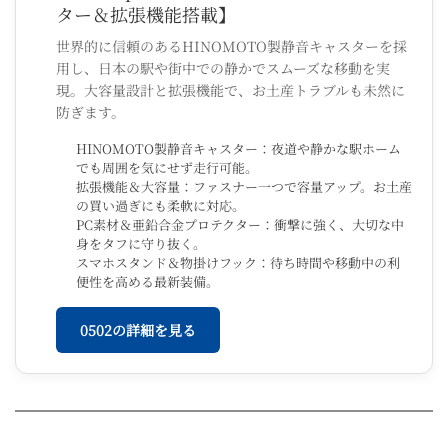
ター＆拡張機能搭載】
世界的に信頼のあるHINOMOTO製静音キャスターを採
用し、日本の駅や街中での静かでスムーズな移動を実
現。大容量設計と拡張機能で、お土産トラブルも未然に
防ぎます。
HINOMOTO製静音キャスター：夜道や静かな駅ホーム
でも周囲を気にせず走行可能。
拡張機能＆大容量：ファスナー一つで容量アップ。お土産
の買い過ぎにも柔軟に対応。
PC素材＆亜鉛合金プロテクター：衝撃に強く、大切な中
身をタフに守り抜く。
スマホスタンド＆物掛けフック：待ち時間や移動中の利
便性を高める最新装備。
0502の詳細を見る