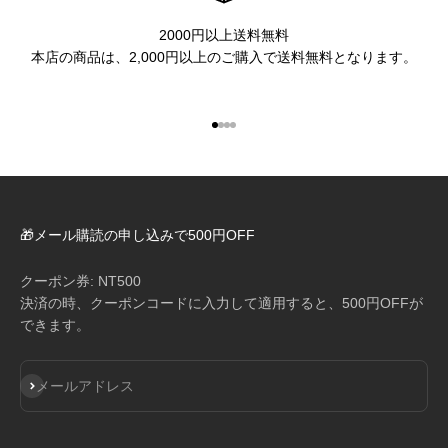
2000円以上送料無料
本店の商品は、2,000円以上のご購入で送料無料となります。
I18n Error: Missing interpolation 
I18n Error: Missing interpolation
I18n Error: Missing interpolatio
I18n Error: Missing interpolati
🎁メール購読の申し込みで500円OFF
クーポン券: NT500
決済の時、クーポンコードに入力して適用すると、500円OFFが
できます。
登録
メールアドレス