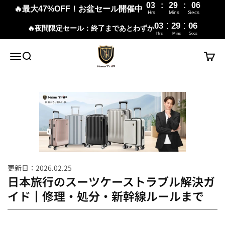
03
:
29
:
04
🔥最大47%OFF！お盆セール開催中
Hrs
Mins
Secs
:
:
03
29
05
🔥夜間限定セール：終了まであとわずか
Hrs
Mins
Secs
コンテンツへスキップ
New Trip
メニュー
検索
カート
更新日：2026.02.25
日本旅行のスーツケーストラブル解決ガ
イド┃修理・処分・新幹線ルールまで