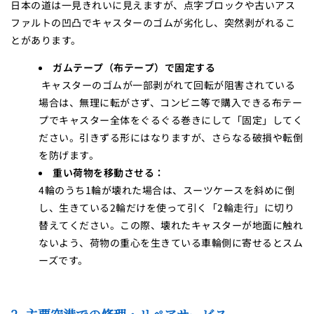
日本の道は一見きれいに見えますが、点字ブロックや古いアス
ファルトの凹凸でキャスターのゴムが劣化し、突然剥がれるこ
とがあります。
ガムテープ（布テープ）で固定する
キャスターのゴムが一部剥がれて回転が阻害されている
場合は、無理に転がさず、コンビニ等で購入できる布テー
プでキャスター全体をぐるぐる巻きにして「固定」してく
ださい。引きずる形にはなりますが、さらなる破損や転倒
を防げます。
重い荷物を移動させる：
4輪のうち1輪が壊れた場合は、スーツケースを斜めに倒
し、生きている2輪だけを使って引く「2輪走行」に切り
替えてください。この際、壊れたキャスターが地面に触れ
ないよう、荷物の重心を生きている車輪側に寄せるとスム
ーズです。
2. 主要空港での修理・リペアサービス