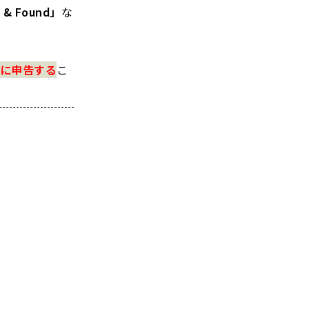
 & Found」
な
に申告する
こ