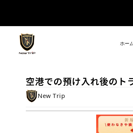
コンテンツへスキップ
New Trip
ホー
空港での預け入れ後のト
New Trip