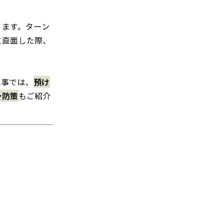
ります。ターン
に直面した際、
記事では、
預け
予防策
もご紹介