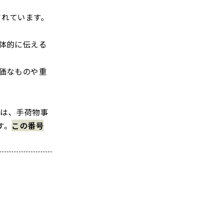
されています。
体的に伝える
価なものや重
には、手荷物事
す。
この番号