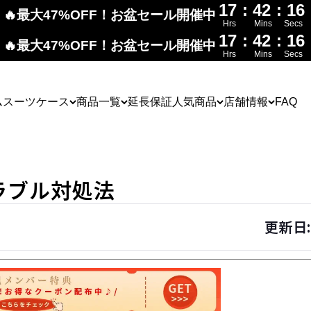
17
:
42
:
15
🔥最大47%OFF！お盆セール開催中
Hrs
Mins
Secs
17
:
42
:
15
🔥最大47%OFF！お盆セール開催中
Hrs
Mins
Secs
ム
スーツケース
商品一覧
延長保証
人気商品
店舗情報
FAQ
ラブル対処法
更新日: