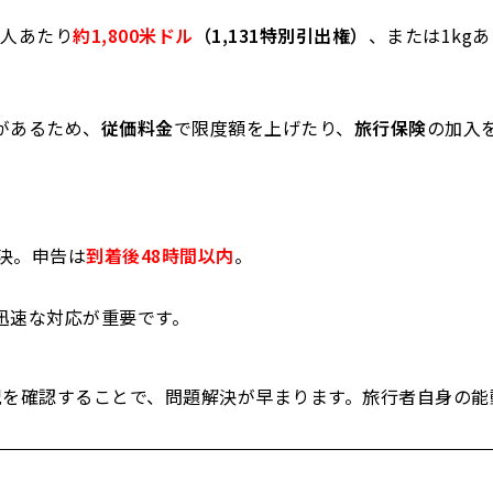
1人あたり
約1,800米ドル
（1,131特別引出権）
、または1kg
があるため、
従価料金
で限度額を上げたり、
旅行保険
の加入
解決。申告は
到着後48時間以内
。
迅速な対応が重要です。
況を確認することで、問題解決が早まります。旅行者自身の能