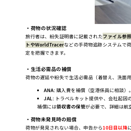
・荷物の状況確認
旅行者は、紛失証明書に記載された
ファイル参照
トやWorldTracer
などの手荷物追跡システムで
定を把握できます。
・生活必需品の補償
荷物の遅延や紛失で生活必需品（着替え、洗面
ANA
: 購入費を補償（空港係員に相談）
JAL
: トラベルキット提供や、会社起
補償には
領収書の保管
が必要で、詳細は航
・荷物未発見時の賠償
荷物が発見されない場合、申告から
10日目以降