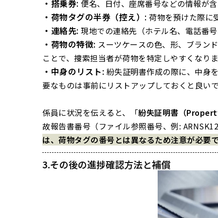
・搭乗券
:
便名、日付、座席番号などの情報が含
・荷物タグの半券（控え）
:
荷物を預けた際に
・連絡先
:
現地での連絡先（ホテル名、電話番号
・荷物の特徴
:
スーツケースの色、形、ブラン
ことで、捜索担当者が荷物を特定しやすくなりま
・中身のリスト
:
紛失証明書作成の際に、中身
要なものは事前にリストアップしておくと良い
係員に状況を伝えると、「
紛失証明書（Property Ir
故報告書番号（ファイル参照番号、例: ARNSK
は、荷物タグの番号とは異なるため注意が必要
3.その後の進捗確認方法と補償