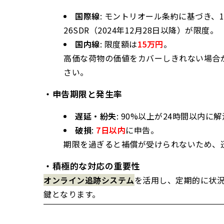
国際線
: モントリオール条約に基づき、
26SDR（2024年12月28日以降）が限度。
国内線
: 限度額は
15万円
。
高価な荷物の価値をカバーしきれない場合
さい。
・申告期限と発生率
遅延・紛失
: 90%以上が24時間以内に
破損
:
7日以内
に申告。
期限を過ぎると補償が受けられないため、
・積極的な対応の重要性
オンライン追跡システム
を活用し、定期的に状
鍵となります。