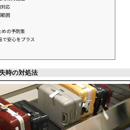
期対応
償範囲
き
ための予防策
製品で安心をプラス
失時の対処法