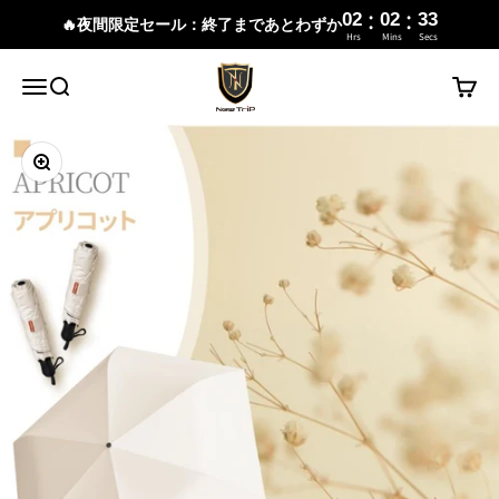
:
:
02
02
32
🔥夜間限定セール：終了まであとわずか
Hrs
Mins
Secs
コンテンツへスキップ
New Trip
メニュー
検索
カート
ズームイン