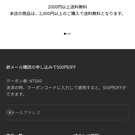
2000円以上送料無料
本店の商品は、2,000円以上のご購入で送料無料となります。
I18n Error: Missing interpolation
I18n Error: Missing interpolatio
I18n Error: Missing interpolati
I18n Error: Missing interpolat
🎁メール購読の申し込みで500円OFF
クーポン券: NT500
決済の時、クーポンコードに入力して適用すると、500円OFFが
できます。
登録
メールアドレス