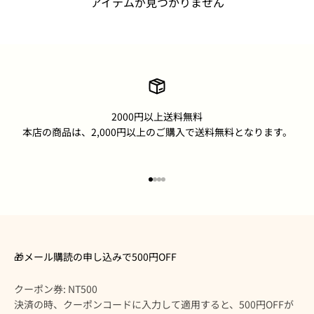
アイテムが見つかりません
2000円以上送料無料
本店の商品は、2,000円以上のご購入で送料無料となります。
I18n Error: Missing interpolation
I18n Error: Missing interpolatio
I18n Error: Missing interpolati
I18n Error: Missing interpolat
🎁メール購読の申し込みで500円OFF
クーポン券: NT500
決済の時、クーポンコードに入力して適用すると、500円OFFが