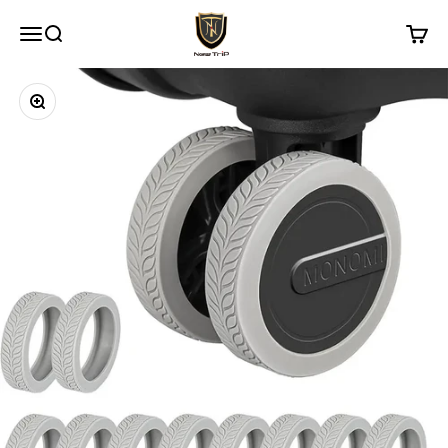
コンテンツへスキップ
New Trip
メニュー
検索
カート
ズームイン