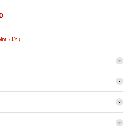
0
oint（1%）