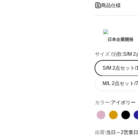
商品仕様
日本企業開発
サイズ /泊数:
S/M 
S/M 2点セット/
M/L 2点セット
カラー:
アイボリー
ローズゴールド
シャンパン
ブラ
出荷:
当日～2営業