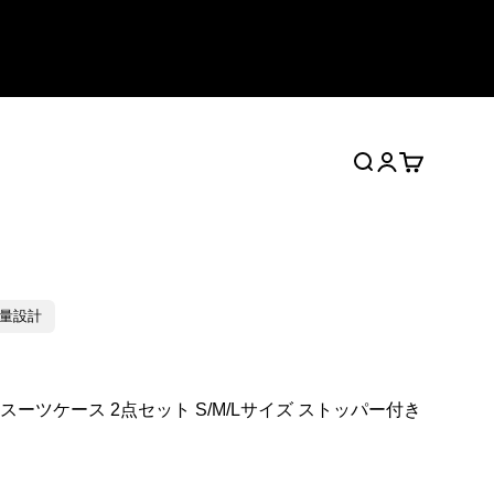
検索
ログイン
カート
量設計
二人旅行スーツケース 2点セット S/M/Lサイズ ストッパー付き