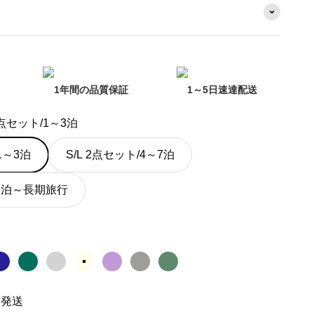
1年間の品質保証
1～5日速達配送
2点セット/1～3泊
1～3泊
S/L 2点セット/4～7泊
/7泊～長期旅行
ゴールド
ック
ブルー
グリーン
シルバー
アイボリー
パープル
オートミールグレー
ミッドナイトグリーン
日発送