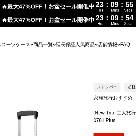
23
:
09
:
54
🔥最大47%OFF！お盆セール開催中
Hrs
Mins
Secs
23
:
09
:
53
🔥最大47%OFF！お盆セール開催中
Hrs
Mins
Secs
ム
スーツケース
商品一覧
延長保証
人気商品
店舗情報
FAQ
ストッパー
超軽
家族旅行おすすめ
[New Trip] 
0701 Plus