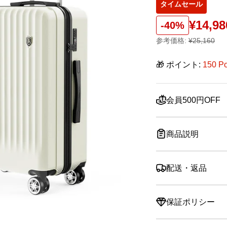
タイムセール
¥14,98
-40%
参考価格:
¥25,160
🎁 ポイント:
150 P
会員500円OFF
商品説明
配送・返品
保証ポリシー