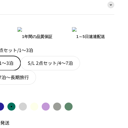
1年間の品質保証
1～5日速達配送
 2点セット/1～3泊
/1～3泊
S/L 2点セット/4～7泊
/7泊～長期旅行
ゴールド
ック
ブルー
グリーン
シルバー
アイボリー
パープル
オートミールグレー
ミッドナイトグリーン
日発送