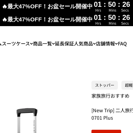
01
:
50
:
25
🔥最大47%OFF！お盆セール開催中
Hrs
Mins
Secs
01
:
50
:
25
🔥最大47%OFF！お盆セール開催中
Hrs
Mins
Secs
ム
スーツケース
商品一覧
延長保証
人気商品
店舗情報
FAQ
ストッパー
超軽
家族旅行おすすめ
[New Trip] 
0701 Plus