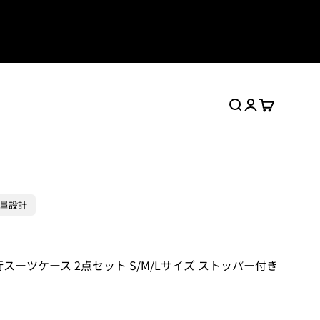
検索
ログイン
カート
量設計
二人旅行スーツケース 2点セット S/M/Lサイズ ストッパー付き