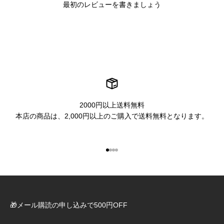
最初のレビューを書きましょう
2000円以上送料無料
本店の商品は、2,000円以上のご購入で送料無料となります。
I18n Error: Missing interpolation 
I18n Error: Missing interpolation
I18n Error: Missing interpolatio
I18n Error: Missing interpolati
🎁メール購読の申し込みで500円OFF