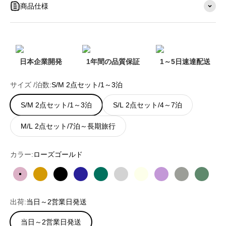
商品仕様
日本企業開発
1年間の品質保証
1～5日速達配送
サイズ /泊数:
S/M 2点セット/1～3泊
S/M 2点セット/1～3泊
S/L 2点セット/4～7泊
M/L 2点セット/7泊～長期旅行
カラー:
ローズゴールド
ローズゴールド
シャンパンゴールド
ブラック
ブルー
グリーン
シルバー
アイボリー
パープル
オートミール
ミッド
出荷:
当日～2営業日発送
当日～2営業日発送