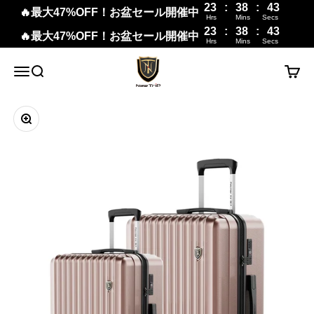
23
:
38
:
42
🔥最大47%OFF！お盆セール開催中
Hrs
Mins
Secs
23
:
38
:
42
🔥最大47%OFF！お盆セール開催中
Hrs
Mins
Secs
コンテンツへスキップ
New Trip
メニュー
検索
カート
ズームイン