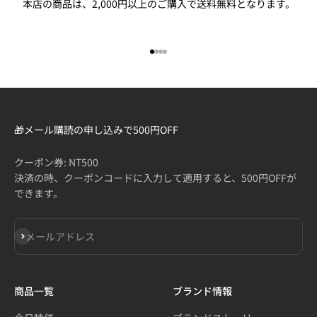
本店の商品は、2,000円以上のご購入で送料無料となります。
I18n Error: Missing interpolation
I18n Error: Missing interpolatio
I18n Error: Missing interpolati
I18n Error: Missing interpolat
🎁メール購読の申し込みで500円OFF
クーポン券: NT500
決済の時、クーポンコードに入力して適用すると、500円OFFが
できます。
登録
メールアドレス
商品一覧
ブランド情報