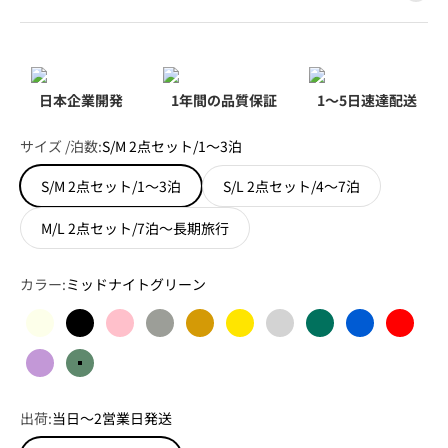
日本企業開発
1年間の品質保証
1～5日速達配送
サイズ /泊数:
S/M 2点セット/1～3泊
S/M 2点セット/1～3泊
S/L 2点セット/4～7泊
M/L 2点セット/7泊～長期旅行
カラー:
ミッドナイトグリーン
アイボリー
ブラック
ピンク
オートミールグレー
シャンパンゴールド
イエロー
シルバー
グリーン
ブルー
赤色
パープル
ミッドナイトグリーン
出荷:
当日～2営業日発送