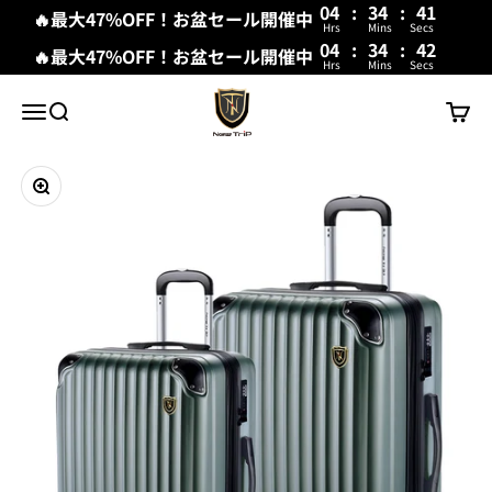
04
:
34
:
40
🔥最大47%OFF！お盆セール開催中
Hrs
Mins
Secs
04
:
34
:
41
🔥最大47%OFF！お盆セール開催中
Hrs
Mins
Secs
コンテンツへスキップ
New Trip
メニュー
検索
カート
ズームイン