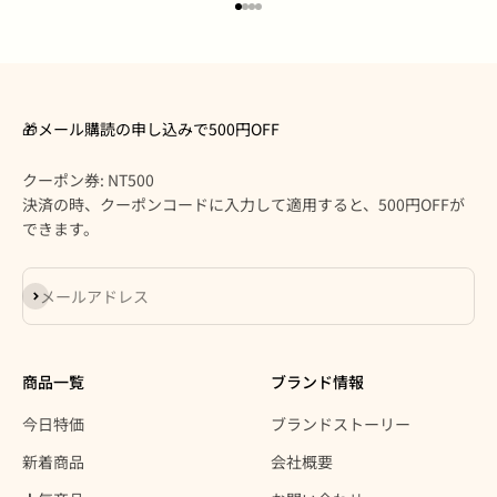
I18n Error: Missing interpolation
I18n Error: Missing interpolatio
I18n Error: Missing interpolati
I18n Error: Missing interpolat
🎁メール購読の申し込みで500円OFF
クーポン券: NT500
決済の時、クーポンコードに入力して適用すると、500円OFFが
できます。
登録
メールアドレス
商品一覧
ブランド情報
今日特価
ブランドストーリー
新着商品
会社概要