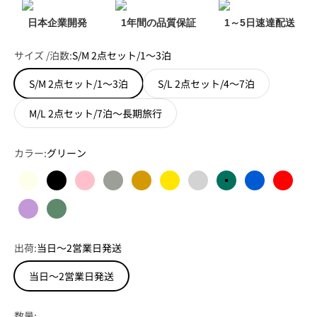
日本企業開発
1年間の品質保証
1～5日速達配送
サイズ /泊数:
S/M 2点セット/1～3泊
S/M 2点セット/1～3泊
S/L 2点セット/4～7泊
M/L 2点セット/7泊～長期旅行
カラー:
グリーン
アイボリー
ブラック
ピンク
オートミールグレー
シャンパンゴールド
イエロー
シルバー
グリーン
ブルー
赤色
パープル
ミッドナイトグリーン
出荷:
当日～2営業日発送
当日～2営業日発送
数量: