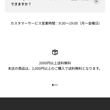
できますか？
カスタマーサービス営業時間：9:30～19:00（月～金曜日)
2000円以上送料無料
本店の商品は、2,000円以上のご購入で送料無料となります。
I18n Error: Missing interpolation
I18n Error: Missing interpolatio
I18n Error: Missing interpolati
I18n Error: Missing interpolat