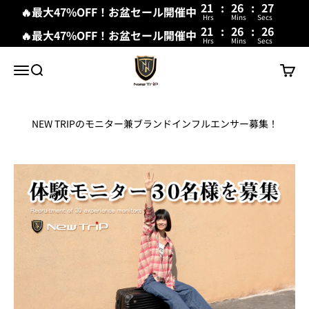
21
:
26
:
26
🔥最大47%OFF！お盆セール開催中
Hrs
Mins
Secs
21
:
26
:
26
🔥最大47%OFF！お盆セール開催中
Hrs
Mins
Secs
コンテンツへスキップ
New Trip
メニュー
検索
カート
NEW TRIPのモニター兼ブランドインフルエンサー募集！