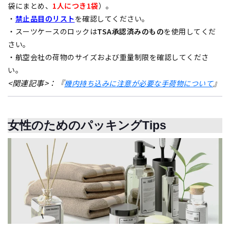
袋にまとめ、
1人につき1袋
）。
・
禁止品目のリスト
を確認してください。
・スーツケースのロックは
TSA承認済みのもの
を使用してくだ
さい。
・航空会社の荷物のサイズおよび重量制限を確認してくださ
い。
<関連記事>：『
』
機内持ち込みに注意が必要な手荷物について
女性のためのパッキングTips