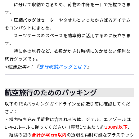
に分けて収納できるため、荷物の中身を一目で把握できま
す。
・
圧縮バッグ
はセーターやタオルといったかさばるアイテム
をコンパクトにまとめ、
スーツケースのスペースを効率的に活用するのに役立ちま
す。
特に冬の旅行など、衣類がかさむ時期に欠かせない便利な
旅行グッズです。
<関連記事>：『
旅行収納バッグとは？
』
航空旅行のためのパッキング
以下のTSAパッキングガイドラインを荷造り前に確認してくだ
さい：
・機内持ち込み手荷物に含まれる液体、ジェル、エアゾールは
1-4-1ルール
に従ってください（容器1つあたり約
100ml以下
、
縦横の辺の
合計が40cm以内
の透明な再封可能なプラスチック