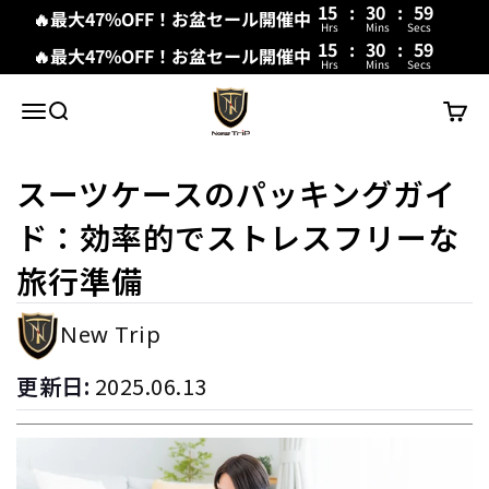
15
:
30
:
58
🔥最大47%OFF！お盆セール開催中
Hrs
Mins
Secs
15
:
30
:
58
🔥最大47%OFF！お盆セール開催中
Hrs
Mins
Secs
コンテンツへスキップ
New Trip
メニュー
検索
カート
スーツケースのパッキングガイ
ド：効率的でストレスフリーな
旅行準備
New Trip
更新日:
2025.06.13