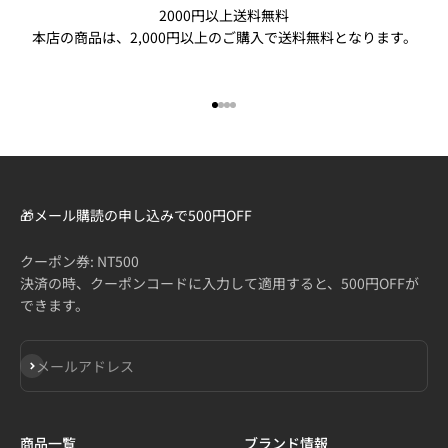
2000円以上送料無料
本店の商品は、2,000円以上のご購入で送料無料となります。
I18n Error: Missing interpolation
I18n Error: Missing interpolatio
I18n Error: Missing interpolati
I18n Error: Missing interpolat
🎁メール購読の申し込みで500円OFF
クーポン券: NT500
決済の時、クーポンコードに入力して適用すると、500円OFFが
できます。
登録
メールアドレス
商品一覧
ブランド情報