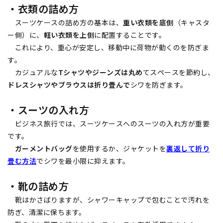
・衣類の詰め方
スーツケースの詰め方の基本は、
重い衣類を底側
（キャスタ
ー側）に、
軽い衣類を上側
に配置することです。
これにより、重心が安定し、移動中に荷物が動くのを防ぎま
す。
カジュアルな
Tシャツやジーンズは丸め
てスペースを節約し、
ドレスシャツやブラウスは折り畳んで
シワを防ぎます。
・スーツの入れ方
ビジネス旅行では、スーツケースへのスーツの入れ方が重要
です。
ガーメントバッグ
を使用するか、ジャケットを
裏返して折り
畳む方法
でシワを最小限に抑えます。
・靴の詰め方
靴はかさばりますが、シャワーキャップで包むことで汚れを
防ぎ、清潔に保ちます。