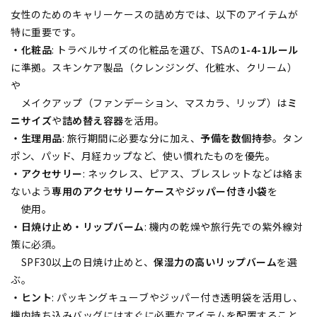
女性のためのキャリーケースの詰め方では、以下のアイテムが
特に重要です。
・化粧品
: トラベルサイズの化粧品を選び、TSAの
1-4-1ルール
に準拠。スキンケア製品（クレンジング、化粧水、クリーム）
や
メイクアップ（ファンデーション、マスカラ、リップ）は
ミ
ニサイズ
や
詰め替え容器
を活用。
・生理用品
: 旅行期間に必要な分に加え、
予備を数個持参
。タン
ポン、パッド、月経カップなど、使い慣れたものを優先。
・アクセサリー
: ネックレス、ピアス、ブレスレットなどは絡ま
ないよう
専用のアクセサリーケース
や
ジッパー付き小袋
を
使用。
・日焼け止め・リップバーム
: 機内の乾燥や旅行先での紫外線対
策に必須。
SPF30以上の日焼け止めと、
保湿力の高いリップバーム
を選
ぶ。
・ヒント
: パッキングキューブやジッパー付き透明袋を活用し、
機内持ち込みバッグにはすぐに必要なアイテムを配置すること