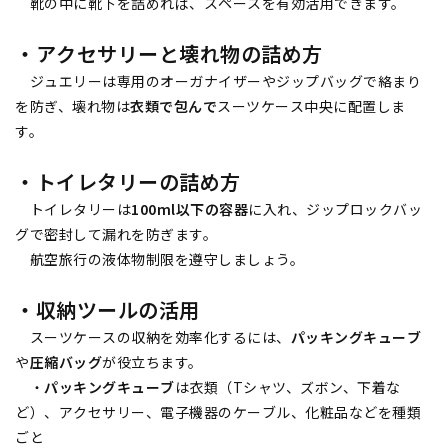
靴の中に靴下を詰めれば、スペースを有効活用できます。
・アクセサリーと壊れ物の詰め方
ジュエリーは専用のオーガナイザーやジップバッグで絡まり
を防ぎ、壊れ物は
衣類で包んで
スーツケース中央に配置しま
す。
・トイレタリーの詰め方
トイレタリーは
100ml以下の容器
に入れ、ジップロックバッ
グで密封して漏れを防ぎます。
航空旅行の液体物制限を遵守しましょう。
・収納ツールの活用
スーツケースの収納を効率化するには、
パッキングキューブ
や
圧縮バッグ
が役立ちます。
・
パッキングキューブ
は衣類（Tシャツ、ズボン、下着な
ど）、アクセサリー、電子機器のケーブル、化粧品などを種類
ごと