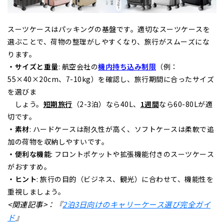
スーツケースはパッキングの基盤です。適切なスーツケースを
選ぶことで、荷物の整理がしやすくなり、旅行がスムーズにな
ります。
・サイズと重量
: 航空会社の
機内持ち込み制限
（例：
55×40×20cm、7-10kg）を確認し、旅行期間に合ったサイズ
を選びま
しょう。
短期旅行
（2-3泊）なら40L、
1週間
なら60-80Lが適
切です。
・素材
: ハードケースは耐久性が高く、ソフトケースは柔軟で追
加の荷物を収納しやすいです。
・便利な機能
: フロントポケットや拡張機能付きのスーツケース
がおすすめ。
・ヒント
: 旅行の目的（ビジネス、観光）に合わせて、機能性を
重視しましょう。
<関連記事>：『
2泊3日向けのキャリーケース選び完全ガイ
ド
』