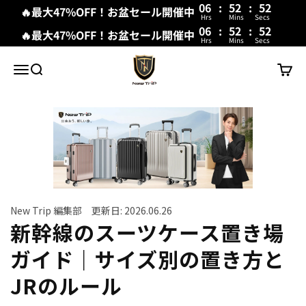
06
:
52
:
51
🔥最大47%OFF！お盆セール開催中
Hrs
Mins
Secs
06
:
52
:
51
🔥最大47%OFF！お盆セール開催中
Hrs
Mins
Secs
コンテンツへスキップ
New Trip
メニュー
検索
カート
New Trip 編集部 更新日: 2026.06.26
新幹線のスーツケース置き場
ガイド｜サイズ別の置き方と
JRのルール