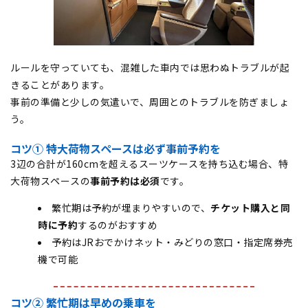
ルールを守っていても、混雑した車内では思わぬトラブルが起
きることがあります。
事前の準備と少しの気遣いで、周囲とのトラブルを防ぎましょ
う。
コツ① 特大荷物スペースは必ず事前予約を
3辺の合計が160cmを超えるスーツケースを持ち込む場合、特
大荷物スペースの
事前予約は必須
です。
繁忙期は予約が埋まりやすいので、
チケット購入と同
時に予約
するのがおすすめ
予約はJRおでかけネット・みどりの窓口・指定席券売
機で可能
コツ② 繁忙期は早めの乗車を