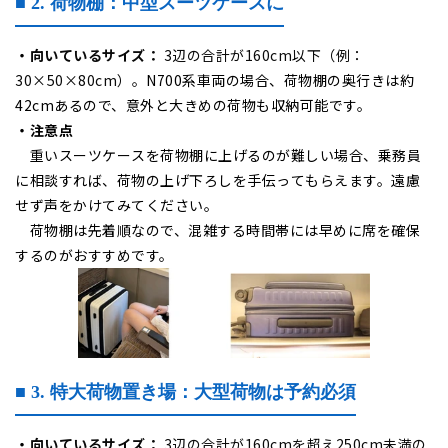
■ 2. 荷物棚：中型スーツケースに
・
向いているサイズ：
3辺の合計が160cm以下（例：
30×50×80cm）。
N700系車両の場合、荷物棚の奥行きは約
42cmあるので、意外と大きめの荷物も収納可能です。
・注意点
重いスーツケースを荷物棚に上げるのが難しい場合、乗務員
に相談すれば、荷物の上げ下ろしを手伝ってもらえます。遠慮
せず声をかけてみてください。
荷物棚は先着順なので、混雑する時間帯には早めに席を確保
するのがおすすめです。
■ 3. 特大荷物置き場：大型荷物は予約必須
・
向いているサイズ：
3辺の合計が160cmを超え250cm未満の