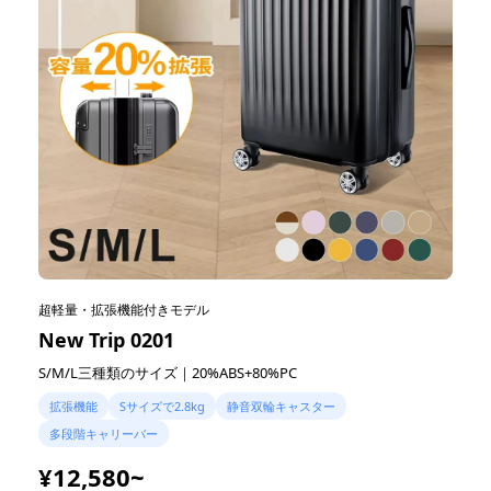
超軽量・拡張機能付きモデル
New Trip 0201
S/M/L三種類のサイズ｜20%ABS+80%PC
拡張機能
Sサイズで2.8kg
静音双輪キャスター
多段階キャリーバー
¥12,580~