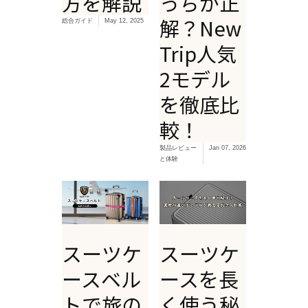
方を解説
っちが正
解？New
総合ガイド
May 12, 2025
Trip人気
2モデル
を徹底比
較！
製品レビュー
Jan 07, 2026
と体験
スーツケ
スーツケ
ースベル
ースを長
トで旅の
く使う秘