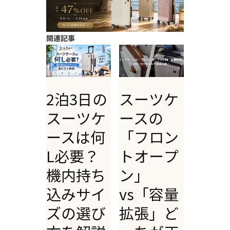
関連記事
2泊3日の
スーツケ
スーツケ
ースの
ースは何
「フロン
L必要？
トオープ
機内持ち
ン」
込みサイ
vs「容量
ズの選び
拡張」ど