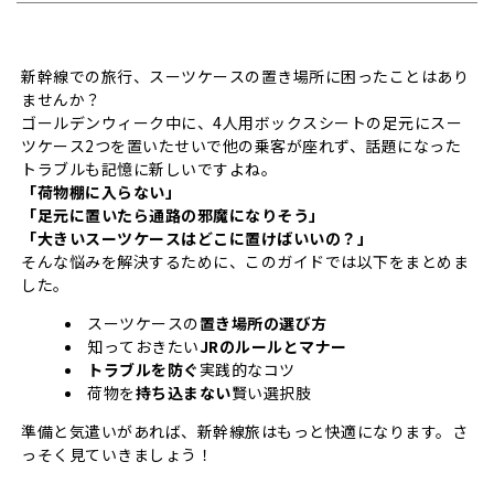
新幹線での旅行、スーツケースの置き場所に困ったことはあり
ませんか？
ゴールデンウィーク中に、4人用ボックスシートの足元にスー
ツケース2つを置いたせいで他の乗客が座れず、話題になった
トラブルも記憶に新しいですよね。
「荷物棚に入らない」
「足元に置いたら通路の邪魔になりそう」
「大きいスーツケースはどこに置けばいいの？」
そんな悩みを解決するために、このガイドでは以下をまとめま
した。
スーツケースの
置き場所の選び方
知っておきたい
JRのルールとマナー
トラブルを防ぐ
実践的なコツ
荷物を
持ち込まない
賢い選択肢
準備と気遣いがあれば、新幹線旅はもっと快適になります。さ
っそく見ていきましょう！