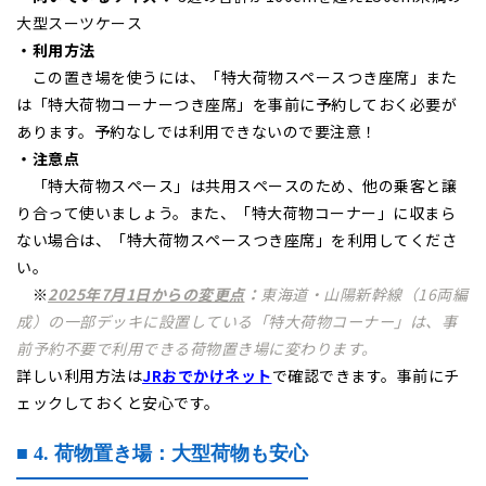
大型スーツケース
・利用方法
この置き場を使うには、「特大荷物スペースつき座席」また
は「特大荷物コーナーつき座席」を事前に予約しておく必要が
あります。予約なしでは利用できないので要注意！
・注意点
「特大荷物スペース」は共用スペースのため、他の乗客と譲
り合って使いましょう。また、「特大荷物コーナー」に収まら
ない場合は、「特大荷物スペースつき座席」を利用してくださ
い。
※
2025年7月1日からの変更点
：
東海道・山陽新幹線（16両編
成）の一部デッキに設置している「特大荷物コーナー」は、事
前予約不要で利用できる荷物置き場に変わります。
詳しい利用方法は
JRおでかけネット
で確認できます。事前にチ
ェックしておくと安心です。
■ 4. 荷物置き場：大型荷物も安心