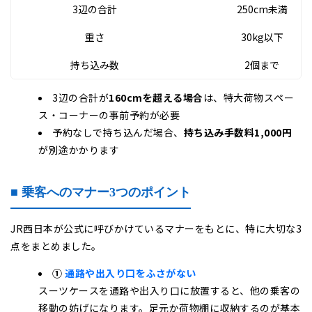
3辺の合計
250cm未満
重さ
30kg以下
持ち込み数
2個まで
3辺の合計が
160cmを超える場合
は、特大荷物スペー
ス・コーナーの事前予約が必要
予約なしで持ち込んだ場合、
持ち込み手数料1,000円
が別途かかります
■ 乗客へのマナー3つのポイント
JR西日本が公式に呼びかけているマナーをもとに、特に大切な3
点をまとめました。
①
通路や出入り口をふさがない
スーツケースを通路や出入り口に放置すると、他の乗客の
移動の妨げになります。足元か荷物棚に収納するのが基本